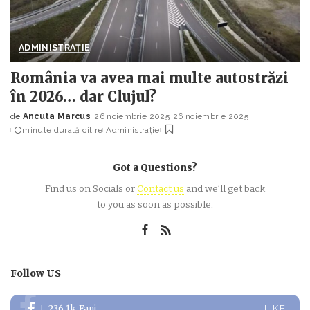
ADMINISTRAȚIE
România va avea mai multe autostrăzi
în 2026… dar Clujul?
de
Ancuta Marcus
26 noiembrie 2025
26 noiembrie 2025
Posted
minute durată citire
Administrație
by
Got a Questions?
Find us on Socials or
Contact us
and we’ll get back
to you as soon as possible.
Follow US
236.1k
Fani
LIKE