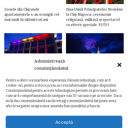
Zonele din Cluj unde
Ziua Unirii Principatelor Române,
apartamentele s-au scumpit cel
la Cluj-Napoca: ceremonie
mai mult în ultimii trei ani
religioasă, militară și spectacol
cu efecte speciale. FOTO
Administrează
consimțământul
Pentru a oferi cea mai bună experiență, folosim tehnologii, cum ar fi
Ziua Unirii Principatelor Române
Ziua Unirii la Cluj-Napoca.
cookie-uri, pentru a stoca și/sau accesa informațiile despre dispozitive.
– Clădiri și poduri din Cluj,
Programul complet al
Consimțământul pentru aceste tehnologii ne permite să procesăm date,
iluminate în culorile drapelului
evenimentelor
cum ar fi comportamentul de navigare sau ID-uri unice pe acest site. Dacă
nu îți dai consimțământul sau îți retragi consimțământul dat poate avea
afecte negative asupra unor anumite funcționalități și funcții.
Acceptă