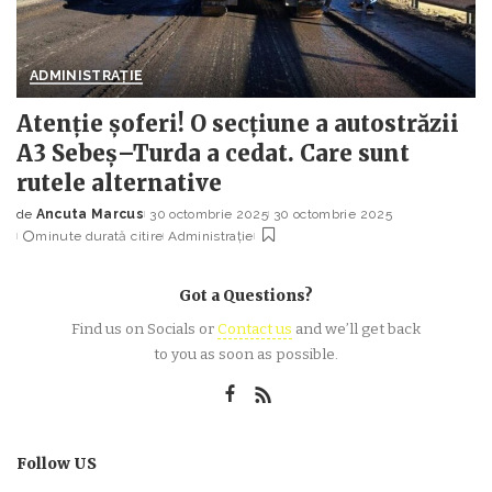
ADMINISTRAȚIE
Atenție șoferi! O secțiune a autostrăzii
A3 Sebeș–Turda a cedat. Care sunt
rutele alternative
de
Ancuta Marcus
30 octombrie 2025
30 octombrie 2025
Posted
minute durată citire
Administrație
by
Got a Questions?
Find us on Socials or
Contact us
and we’ll get back
to you as soon as possible.
Follow US