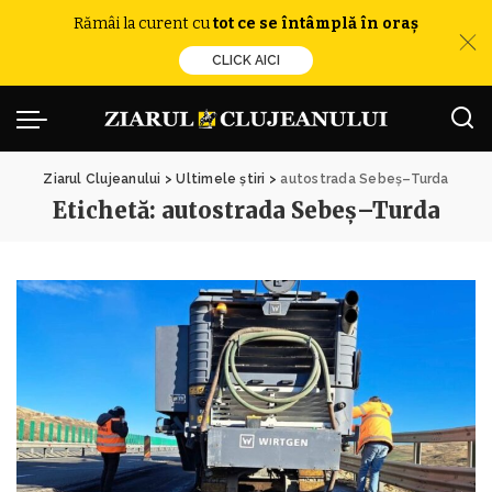
Rămâi la curent cu
tot ce se întâmplă în oraș
CLICK AICI
Ziarul Clujeanului
>
Ultimele știri
>
autostrada Sebeș–Turda
Etichetă:
autostrada Sebeș–Turda