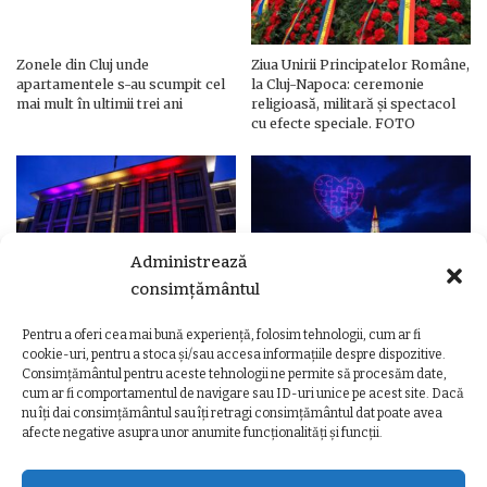
Zonele din Cluj unde
Ziua Unirii Principatelor Române,
apartamentele s-au scumpit cel
la Cluj-Napoca: ceremonie
mai mult în ultimii trei ani
religioasă, militară și spectacol
cu efecte speciale. FOTO
Administrează
consimțământul
Pentru a oferi cea mai bună experiență, folosim tehnologii, cum ar fi
Ziua Unirii Principatelor Române
Ziua Unirii la Cluj-Napoca.
cookie-uri, pentru a stoca și/sau accesa informațiile despre dispozitive.
– Clădiri și poduri din Cluj,
Programul complet al
Consimțământul pentru aceste tehnologii ne permite să procesăm date,
iluminate în culorile drapelului
evenimentelor
cum ar fi comportamentul de navigare sau ID-uri unice pe acest site. Dacă
nu îți dai consimțământul sau îți retragi consimțământul dat poate avea
afecte negative asupra unor anumite funcționalități și funcții.