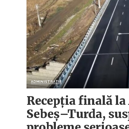
ADMINISTRAȚIE
Recepţia finală l
Sebeş–Turda, sus
probleme serioase