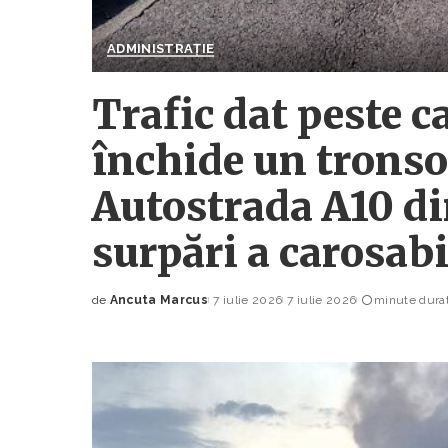
ADMINISTRAȚIE
Trafic dat peste c
închide un tronso
Autostrada A10 di
surpări a carosabi
de
Ancuta Marcus
7 iulie 2026
7 iulie 2026
minute durat
Posted
by