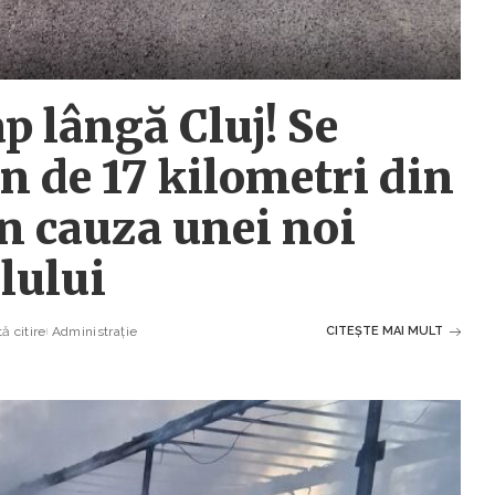
ap lângă Cluj! Se
n de 17 kilometri din
n cauza unei noi
lului
ă citire
Administrație
CITEȘTE MAI MULT