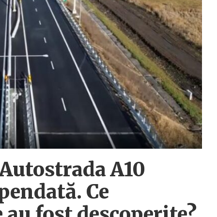
a Autostrada A10
pendată. Ce
 au fost descoperite?