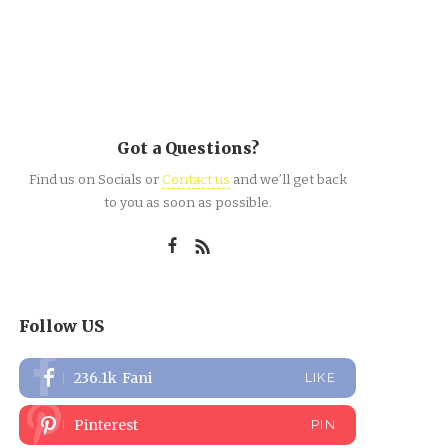
Got a Questions?
Find us on Socials or
Contact us
and we’ll get back
to you as soon as possible.
Follow US
236.1k
Fani
LIKE
Pinterest
PIN