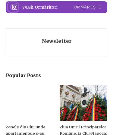
79.8k
Urmăritori
URMĂREȘTE
Newsletter
Popular Posts
Zonele din Cluj unde
Ziua Unirii Principatelor
apartamentele s-au
Române, la Cluj-Napoca: