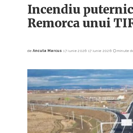
Incendiu puternic
Remorca unui TIR
de
Ancuta Marcus
17 iunie 2026
17 iunie 2026
minute du
Posted
by