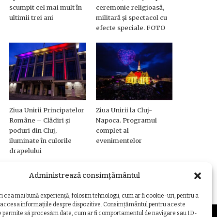
scumpit cel mai mult în
ceremonie religioasă,
ultimii trei ani
militară și spectacol cu
efecte speciale. FOTO
Ziua Unirii Principatelor
Ziua Unirii la Cluj-
Române – Clădiri și
Napoca. Programul
poduri din Cluj,
complet al
iluminate în culorile
evenimentelor
drapelului
Administrează consimțământul
ri cea mai bună experiență, folosim tehnologii, cum ar fi cookie-uri, pentru a
 accesa informațiile despre dispozitive. Consimțământul pentru aceste
e permite să procesăm date, cum ar fi comportamentul de navigare sau ID-