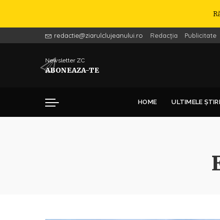
R
redactie@ziarulclujeanului.ro
Redacția
Publicitate
Newsletter ZC
ABONEAZA-TE
HOME
ULTIMELE ȘTIR