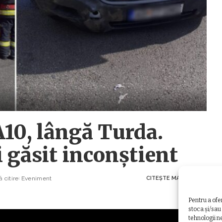
A10, lângă Turda.
i găsit inconștient
 citire
Eveniment
CITEȘTE MAI MULT
Pentru a ofe
stoca și/sau
tehnologii n