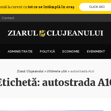
ămâi la curent cu
tot ce se întâmplă în oraș
CLICK AICI
Contact
I
ADMINISTRAȚIE
POLITICĂ
ECONOMIE
EVENIMENT
Ziarul Clujeanului
>
Ultimele știri
>
autostrada A10
Etichetă:
autostrada A1