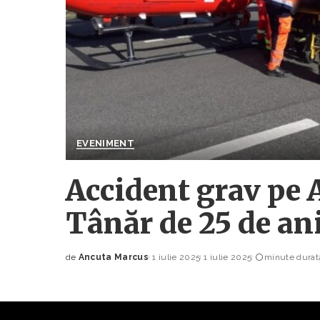
EVENIMENT
Accident grav pe 
Tânăr de 25 de an
de
Ancuta Marcus
1 iulie 2025
1 iulie 2025
minute durată
Posted
by