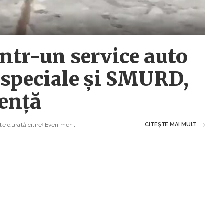
într-un service auto
tospeciale și SMURD,
gență
e durată citire
Eveniment
CITEȘTE MAI MULT