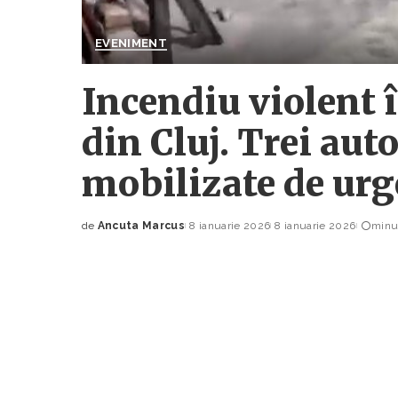
EVENIMENT
Incendiu violent 
din Cluj. Trei au
mobilizate de ur
de
Ancuta Marcus
8 ianuarie 2026
8 ianuarie 2026
minut
Posted
by