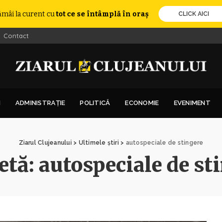
ămâi la curent cu
tot ce se întâmplă în oraș
CLICK AICI
Contact
I
ADMINISTRAȚIE
POLITICĂ
ECONOMIE
EVENIMENT
Ziarul Clujeanului
>
Ultimele știri
>
autospeciale de stingere
etă:
autospeciale de st