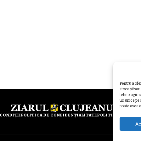
Pentru a ofe
stoca și/sau
tehnologii n
uri unice pe
poate avea a
 CONDIȚII
POLITICA DE CONFIDENȚIALITATE
POLITICA DE UTILI
Ac