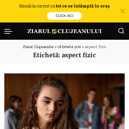
Rămâi la curent cu
tot ce se întâmplă în oraș
CLICK AICI
Ziarul Clujeanului
>
Ultimele știri
>
aspect fizic
Etichetă:
aspect fizic