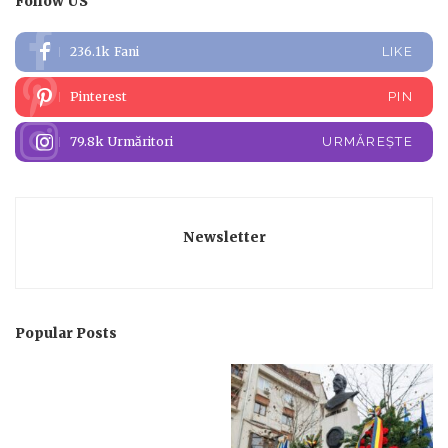
Follow US
236.1k
Fani
LIKE
Pinterest
PIN
79.8k
Urmăritori
URMĂREȘTE
Newsletter
Popular Posts