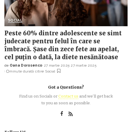
SOCIAL
Peste 60% dintre adolescente se simt
judecate pentru felul în care se
îmbracă. Șase din zece fete au apelat,
cel puțin o dată, la diete nesănătoase
de
Oana Dorosenco
27 martie 2025
27 martie 2025
Posted
minute durată citire
Social
by
Got a Questions?
Find us on Socials or
Contact us
and we’ll get back
to you as soon as possible.