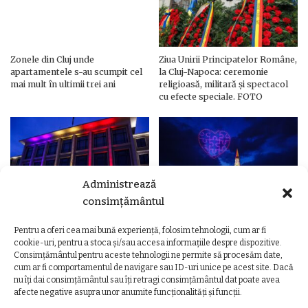
Zonele din Cluj unde
Ziua Unirii Principatelor Române,
apartamentele s-au scumpit cel
la Cluj-Napoca: ceremonie
mai mult în ultimii trei ani
religioasă, militară și spectacol
cu efecte speciale. FOTO
Administrează
consimțământul
Pentru a oferi cea mai bună experiență, folosim tehnologii, cum ar fi
Ziua Unirii Principatelor Române
Ziua Unirii la Cluj-Napoca.
cookie-uri, pentru a stoca și/sau accesa informațiile despre dispozitive.
– Clădiri și poduri din Cluj,
Programul complet al
Consimțământul pentru aceste tehnologii ne permite să procesăm date,
iluminate în culorile drapelului
evenimentelor
cum ar fi comportamentul de navigare sau ID-uri unice pe acest site. Dacă
nu îți dai consimțământul sau îți retragi consimțământul dat poate avea
afecte negative asupra unor anumite funcționalități și funcții.