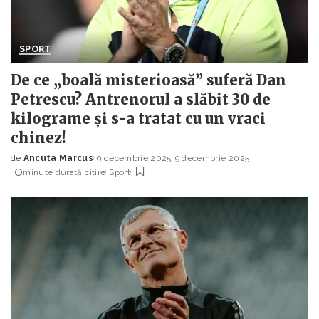
SPORT
De ce „boală misterioasă” suferă Dan
Petrescu? Antrenorul a slăbit 30 de
kilograme și s-a tratat cu un vraci
chinez!
de
Ancuta Marcus
9 decembrie 2025
9 decembrie 2025
Posted
minute durată citire
Sport
by