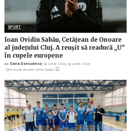
SPORT
Ioan Ovidiu Sabău, Cetățean de Onoare
al județului Cluj. A reușit să readucă „U”
în cupele europene
de
Oana Dorosenco
19 iunie 2025
19 iunie 2025
Posted
minute durată citire
Sport
by