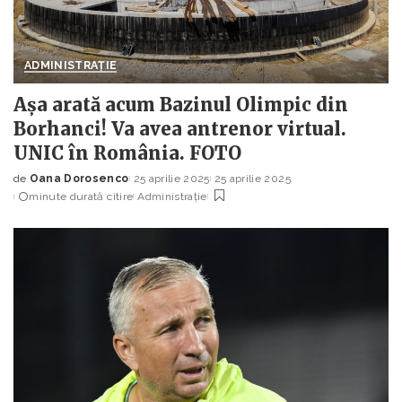
ADMINISTRAȚIE
Așa arată acum Bazinul Olimpic din
Borhanci! Va avea antrenor virtual.
UNIC în România. FOTO
de
Oana Dorosenco
25 aprilie 2025
25 aprilie 2025
Posted
minute durată citire
Administrație
by