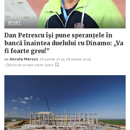
SPORT
Dan Petrescu își pune speranțele în
bancă înaintea duelului cu Dinamo: „Va
fi foarte greu!”
de
Ancuta Marcus
28 aprilie 2025
28 aprilie 2025
Posted
minute durată citire
Sport
by