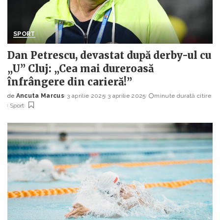
SPORT
Dan Petrescu, devastat după derby-ul cu
„U” Cluj: „Cea mai dureroasă
înfrângere din carieră!”
de
Ancuta Marcus
3 aprilie 2025
3 aprilie 2025
minute durată citire
Posted
Sport
by