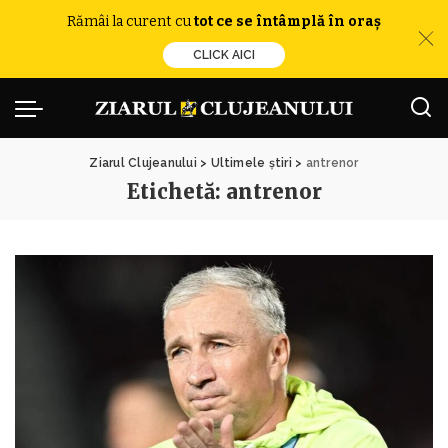
Rămâi la curent cu
tot ce se întâmplă în oraș
CLICK AICI
Ziarul Clujeanului
>
Ultimele știri
>
antrenor
Etichetă:
antrenor