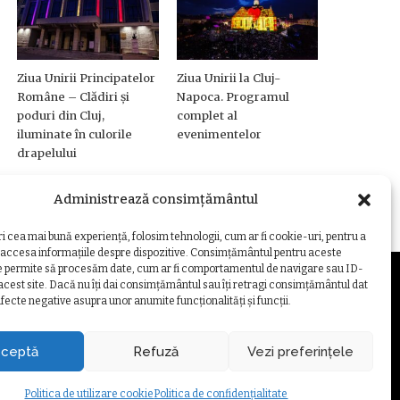
Ziua Unirii Principatelor
Ziua Unirii la Cluj-
Române – Clădiri și
Napoca. Programul
poduri din Cluj,
complet al
iluminate în culorile
evenimentelor
drapelului
Administrează consimțământul
ri cea mai bună experiență, folosim tehnologii, cum ar fi cookie-uri, pentru a
 accesa informațiile despre dispozitive. Consimțământul pentru aceste
e permite să procesăm date, cum ar fi comportamentul de navigare sau ID-
 acest site. Dacă nu îți dai consimțământul sau îți retragi consimțământul dat
fecte negative asupra unor anumite funcționalități și funcții.
ZARE COOKIE
ceptă
Refuză
Vezi preferințele
Politica de utilizare cookie
Politica de confidențialitate