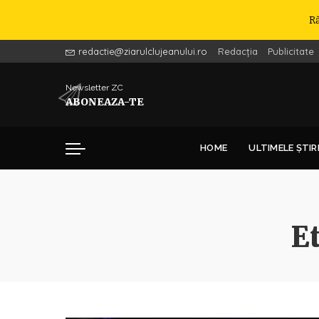
R
redactie@ziarulclujeanului.ro
Redacția
Publicitate
Newsletter ZC
ABONEAZA-TE
HOME
ULTIMELE ȘTIR
E