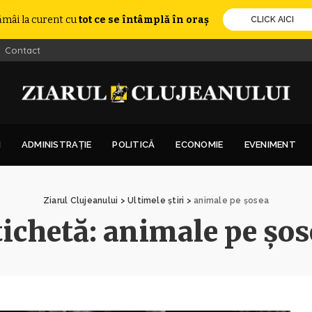
ămâi la curent cu
tot ce se întâmplă în oraș
CLICK AICI
Contact
I
ADMINISTRAȚIE
POLITICĂ
ECONOMIE
EVENIMENT
Ziarul Clujeanului
>
Ultimele știri
>
animale pe șosea
tichetă:
animale pe șos