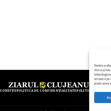
Pentru a ofe
stoca și/sau
tehnologii n
uri unice pe
poate avea a
 CONDIȚII
POLITICA DE CONFIDENȚIALITATE
POLITICA DE UTILI
Ac