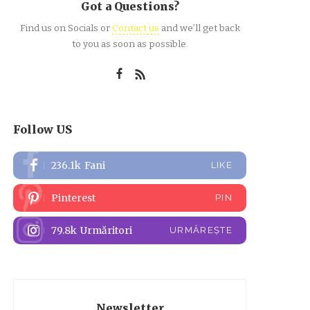
Got a Questions?
Find us on Socials or
Contact us
and we’ll get back
to you as soon as possible.
Follow US
236.1k
Fani
LIKE
Pinterest
PIN
79.8k
Urmăritori
URMĂREȘTE
Newsletter