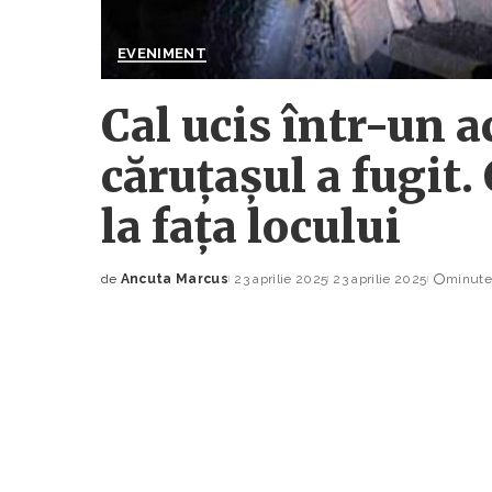
EVENIMENT
Cal ucis într-un ac
căruțașul a fugit. 
la fața locului
de
Ancuta Marcus
23 aprilie 2025
23 aprilie 2025
minute 
Posted
by