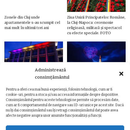
Zonele din Cluj unde
Ziua Unirii Principatelor Române,
apartamentele s-au scumpit cel
la Cluj-Napoca: ceremonie
mai mult în ultimii trei ani
religioasă, militară și spectacol
cu efecte speciale. FOTO
Administrează
consimțământul
Pentru a oferi cea mai bună experiență, folosim tehnologii, cum ar fi
Ziua Unirii Principatelor Române
Ziua Unirii la Cluj-Napoca.
cookie-uri, pentru a stoca și/sau accesa informațiile despre dispozitive.
– Clădiri și poduri din Cluj,
Programul complet al
Consimțământul pentru aceste tehnologii ne permite să procesăm date,
iluminate în culorile drapelului
evenimentelor
cum ar fi comportamentul de navigare sau ID-uri unice pe acest site. Dacă
nu îți dai consimțământul sau îți retragi consimțământul dat poate avea
afecte negative asupra unor anumite funcționalități și funcții.