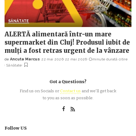
SĂNĂTATE
ALERTĂ alimentară într-un mare
supermarket din Cluj! Produsul iubit de
mulți a fost retras urgent de la vânzare
de
Ancuta Marcus
22 mai 2026
22 mai 2026
minute durată citire
Posted
Sănătate
by
Got a Questions?
Find us on Socials or
Contact us
and we’ll get back
to you as soon as possible.
Follow US