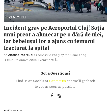
EVENIMENT
Incident grav pe Aeroportul Cluj! Soția
unui preot a alunecat pe o dâră de ulei,
iar bebelușul lor a ajuns cu femurul
fracturat la spital
de
Ancuta Marcus
27 februarie 2025
27 februarie 2025
Posted
minute durată citire
Eveniment
by
Got a Questions?
Find us on Socials or
Contact us
and we’ll get back
to you as soon as possible.