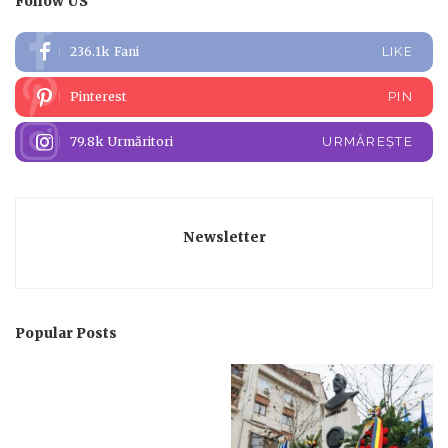
Follow US
236.1k
Fani
LIKE
Pinterest
PIN
79.8k
Urmăritori
URMĂREȘTE
Newsletter
Popular Posts