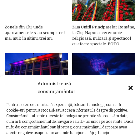
Zonele din Cluj unde
Ziua Unirii Principatelor Române,
apartamentele s-au scumpit cel
la Cluj-Napoca: ceremonie
mai mult în ultimii trei ani
religioasă, militară și spectacol
cu efecte speciale. FOTO
Administrează
consimțământul
Pentru a oferi cea mai bună experiență, folosim tehnologii, cum ar fi
Ziua Unirii Principatelor Române
Ziua Unirii la Cluj-Napoca.
cookie-uri, pentru a stoca și/sau accesa informațiile despre dispozitive.
– Clădiri și poduri din Cluj,
Programul complet al
Consimțământul pentru aceste tehnologii ne permite să procesăm date,
iluminate în culorile drapelului
evenimentelor
cum ar fi comportamentul de navigare sau ID-uri unice pe acest site. Dacă
nu îți dai consimțământul sau îți retragi consimțământul dat poate avea
afecte negative asupra unor anumite funcționalități și funcții.