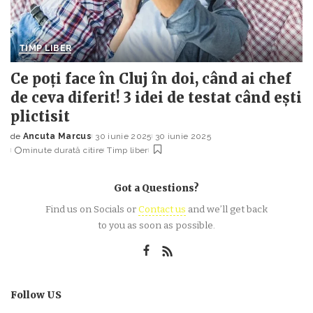
TIMP LIBER
Ce poți face în Cluj în doi, când ai chef
de ceva diferit! 3 idei de testat când ești
plictisit
de
Ancuta Marcus
30 iunie 2025
30 iunie 2025
Posted
minute durată citire
Timp liber
by
Got a Questions?
Find us on Socials or
Contact us
and we’ll get back
to you as soon as possible.
Follow US