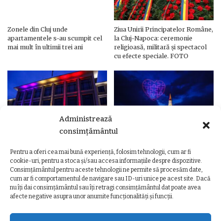
Zonele din Cluj unde
Ziua Unirii Principatelor Române,
apartamentele s-au scumpit cel
la Cluj-Napoca: ceremonie
mai mult în ultimii trei ani
religioasă, militară și spectacol
cu efecte speciale. FOTO
Administrează
consimțământul
Pentru a oferi cea mai bună experiență, folosim tehnologii, cum ar fi
Ziua Unirii Principatelor Române
Ziua Unirii la Cluj-Napoca.
cookie-uri, pentru a stoca și/sau accesa informațiile despre dispozitive.
– Clădiri și poduri din Cluj,
Programul complet al
Consimțământul pentru aceste tehnologii ne permite să procesăm date,
iluminate în culorile drapelului
evenimentelor
cum ar fi comportamentul de navigare sau ID-uri unice pe acest site. Dacă
nu îți dai consimțământul sau îți retragi consimțământul dat poate avea
afecte negative asupra unor anumite funcționalități și funcții.