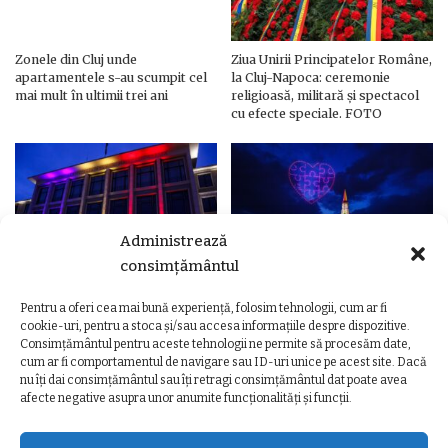
Zonele din Cluj unde
Ziua Unirii Principatelor Române,
apartamentele s-au scumpit cel
la Cluj-Napoca: ceremonie
mai mult în ultimii trei ani
religioasă, militară și spectacol
cu efecte speciale. FOTO
Administrează
consimțământul
Pentru a oferi cea mai bună experiență, folosim tehnologii, cum ar fi
Ziua Unirii Principatelor Române
Ziua Unirii la Cluj-Napoca.
cookie-uri, pentru a stoca și/sau accesa informațiile despre dispozitive.
– Clădiri și poduri din Cluj,
Programul complet al
Consimțământul pentru aceste tehnologii ne permite să procesăm date,
iluminate în culorile drapelului
evenimentelor
cum ar fi comportamentul de navigare sau ID-uri unice pe acest site. Dacă
nu îți dai consimțământul sau îți retragi consimțământul dat poate avea
afecte negative asupra unor anumite funcționalități și funcții.