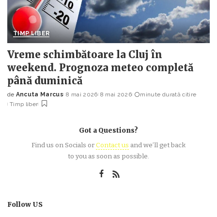
TIMP LIBER
Vreme schimbătoare la Cluj în
weekend. Prognoza meteo completă
până duminică
de
Ancuta Marcus
8 mai 2026
8 mai 2026
minute durată citire
Posted
Timp liber
by
Got a Questions?
Find us on Socials or
Contact us
and we’ll get back
to you as soon as possible.
Follow US