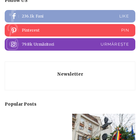
Follow US
236.1k
Fani
LIKE
Pinterest
PIN
79.8k
Urmăritori
URMĂREȘTE
Newsletter
Popular Posts