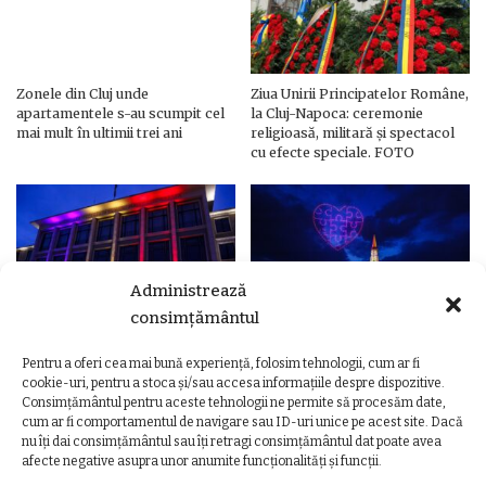
Zonele din Cluj unde
Ziua Unirii Principatelor Române,
apartamentele s-au scumpit cel
la Cluj-Napoca: ceremonie
mai mult în ultimii trei ani
religioasă, militară și spectacol
cu efecte speciale. FOTO
Administrează
consimțământul
Pentru a oferi cea mai bună experiență, folosim tehnologii, cum ar fi
Ziua Unirii Principatelor Române
Ziua Unirii la Cluj-Napoca.
cookie-uri, pentru a stoca și/sau accesa informațiile despre dispozitive.
– Clădiri și poduri din Cluj,
Programul complet al
Consimțământul pentru aceste tehnologii ne permite să procesăm date,
iluminate în culorile drapelului
evenimentelor
cum ar fi comportamentul de navigare sau ID-uri unice pe acest site. Dacă
nu îți dai consimțământul sau îți retragi consimțământul dat poate avea
afecte negative asupra unor anumite funcționalități și funcții.