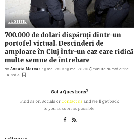
JUSTIȚIE
700.000 de dolari dispăruți dintr-un
portofel virtual. Descinderi de
amploare în Cluj într-un caz care ridică
multe semne de întrebare
de
Ancuta Marcus
19 mai 2026
19 mai 2026
minute durată citire
Posted
Justiție
by
Got a Questions?
Find us on Socials or
Contact us
and we’ll get back
to you as soon as possible.