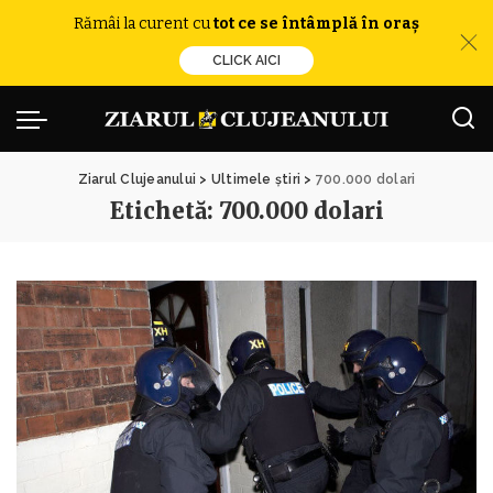
Rămâi la curent cu
tot ce se întâmplă în oraș
CLICK AICI
Ziarul Clujeanului
>
Ultimele știri
>
700.000 dolari
Etichetă:
700.000 dolari