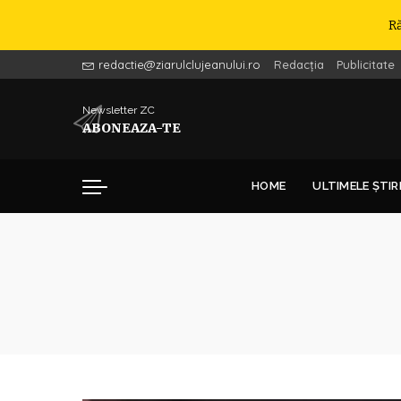
R
redactie@ziarulclujeanului.ro
Redacția
Publicitate
Newsletter ZC
ABONEAZA-TE
HOME
ULTIMELE ȘTIR