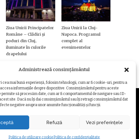
Ziua Unirii Principatelor
Ziua Unirii la Cluj-
Române – Clădiri și
Napoca. Programul
poduri din Cluj,
complet al
iluminate în culorile
evenimentelor
drapelului
Administrează consimțământul
ri cea mai bună experiență, folosim tehnologii, cum ar fi cookie-uri, pentru a
 accesa informațiile despre dispozitive. Consimțământul pentru aceste
e permite să procesăm date, cum ar fi comportamentul de navigare sau ID-
 acest site. Dacă nu îți dai consimțământul sau îți retragi consimțământul dat
fecte negative asupra unor anumite funcționalități și funcții.
ZARE COOKIE
ceptă
Refuză
Vezi preferințele
Politica de utilizare cookie
Politica de confidențialitate