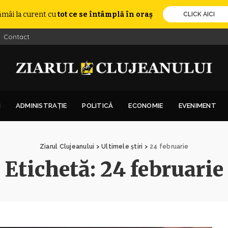
ămâi la curent cu
tot ce se întâmplă în oraș
CLICK AICI
Contact
I
ADMINISTRAȚIE
POLITICĂ
ECONOMIE
EVENIMENT
Ziarul Clujeanului
>
Ultimele știri
>
24 februarie
Etichetă:
24 februarie