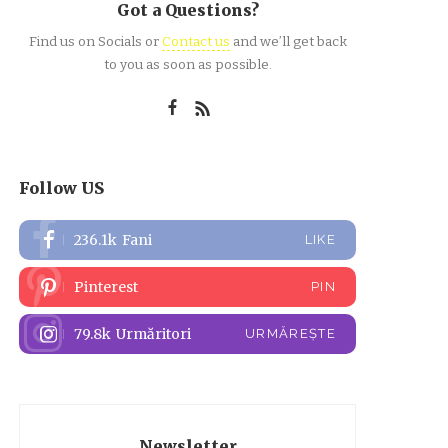
Got a Questions?
Find us on Socials or
Contact us
and we’ll get back
to you as soon as possible.
Follow US
236.1k
Fani
LIKE
Pinterest
PIN
79.8k
Urmăritori
URMĂREȘTE
Newsletter