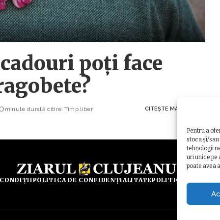
cadouri poți face
ragobete?
minute durată citire
Timp liber
CITEȘTE MAI MULT
Pentru a ofe
stoca și/sau
tehnologii n
uri unice pe
poate avea a
 CONDIȚII
POLITICA DE CONFIDENȚIALITATE
POLITICA DE UTILI
Ac