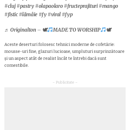
#cluj
#pastry
#olapaolaro
#fructeprajituri
#mango
#fistic
#lămâie
#fy
#viral
#fyp
♬ Originalton – 🕊
MADE TO WORSHIP
🕊
Aceste deserturi folosesc tehnici moderne de cofetărie:
mousse-uri fine, glazuri lucioase, umpluturi surprinzătoare
și un aspect atât de realist încât te întrebi dacă sunt
comestibile.
– Publicitate –