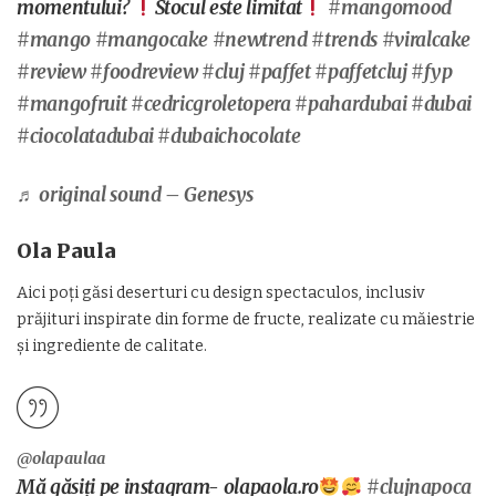
momentului?
Stocul este limitat
#mangomood
#mango
#mangocake
#newtrend
#trends
#viralcake
#review
#foodreview
#cluj
#paffet
#paffetcluj
#fyp
#mangofruit
#cedricgroletopera
#pahardubai
#dubai
#ciocolatadubai
#dubaichocolate
♬ original sound – Genesys
Ola Paula
Aici poți găsi deserturi cu design spectaculos, inclusiv
prăjituri inspirate din forme de fructe, realizate cu măiestrie
și ingrediente de calitate.
@olapaulaa
Mă găsiți pe instagram- olapaola.ro
#clujnapoca