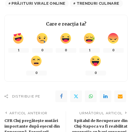
PRĂJITURI VIRALE ONLINE
TRENDURI CULINARE
Care e reacția ta?
1
0
0
1
0
0
0
DISTRIBUIE PE
ARTICOL ANTERIOR
URMĂTORUL ARTICOL
CFR Cluj pregătește mutări
Spitalul de Recuperare din
importante după eșecul din
Cluj-Napoca va fi reabilitat
Supercupă. Feroviarii
energetic cu bani europeni.