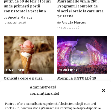
puțin de 50 de lei? 5 locuri
Marshmello vin la Cluj.
unde primești porții
Programul complet de
consistente la preț bun
vineri și orele la care urcă
pe scenă
de
Ancuta Marcus
Posted
7 august 2026
de
Ancuta Marcus
by
Posted
7 august 2026
by
TIMP LIBER
TIMP LIBER
Canicula cere o pauză
Mergi la UNTOLD? 10
dulce! Cele mai bune
lucruri pe care să NU le uiți
Administrează
gelaterii din Cluj unde te
acasă dacă vrei un festival
consimțământul
răcorești în zilele toride
fără griji
de
Ancuta Marcus
de
Ancuta Marcus
Posted
Posted
Pentru a oferi cea mai bună experiență, folosim tehnologii, cum ar fi
6 august 2026
6 august 2026
by
by
cookie-uri, pentru a stoca și/sau accesa informațiile despre dispozitive.