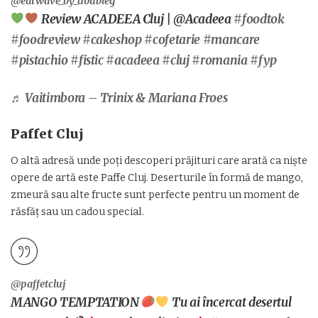
@eatwave_by_doubleg
Review ACADEEA Cluj | @Acadeea
#foodtok
#foodreview
#cakeshop
#cofetarie
#mancare
#pistachio
#fistic
#acadeea
#cluj
#romania
#fyp
♬ Vaitimbora – Trinix & Mariana Froes
Paffet Cluj
O altă adresă unde poți descoperi prăjituri care arată ca niște
opere de artă este Paffe Cluj. Deserturile în formă de mango,
zmeură sau alte fructe sunt perfecte pentru un moment de
răsfăț sau un cadou special.
@paffetcluj
MANGO TEMPTATION
Tu ai încercat desertul