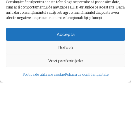
Consimțământul pentru aceste tehnologii ne permite să procesăm date,
cum ar fi comportamentul de navigare sau ID-uri unice pe acest site. Dacă
nu îți dai consimțământul sau îți retragi consimțământul dat poate avea
afecte negative asupra unor anumite funcționalități și funcții.
Ziarul Clujeanului
>
Ultimele știri
>
Sport
>
CFR Cluj pregătește mutări importante după eșecul din Supercupă. Feroviarii accelerează transferurile pentru a respecta regula U21
SPORT
Acceptă
CFR Cluj pregătește mutări
importante după eșecul din
Refuză
Supercupă. Feroviarii accelerează
Vezi preferințele
transferurile pentru a respecta
regula U21
Politica de utilizare cookie
Politica de confidențialitate
Ancuta Marcus
7 iulie 2025
minute durată citire
Sport
Posted
Modificat ultima dată 7 iulie 2025
by