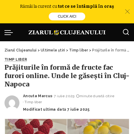
Rămâi la curent cu
tot ce se întâmplă în oraș
CLICK AICI
Ziarul Clujeanului
>
Ultimele știri
>
Timp liber
>
Prăjiturile în formă de fructe fac furori online. Unde le găsești în Cluj-Napoca
TIMP LIBER
Prăjiturile în formă de fructe fac
furori online. Unde le găsești în Cluj-
Napoca
Ancuta Marcus
7 iulie 2025
minute durată citire
Posted
Timp liber
by
Modificat ultima dată 7 iulie 2025