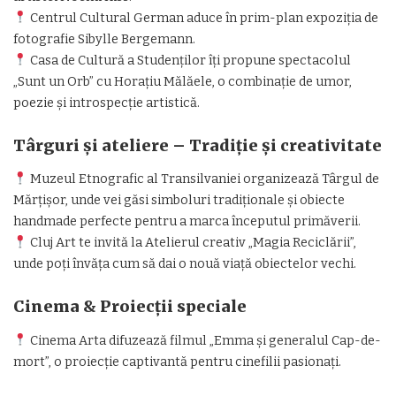
Centrul Cultural German aduce în prim-plan expoziția de
fotografie Sibylle Bergemann.
Casa de Cultură a Studenților îți propune spectacolul
„Sunt un Orb” cu Horațiu Mălăele, o combinație de umor,
poezie și introspecție artistică.
Târguri și ateliere – Tradiție și creativitate
Muzeul Etnografic al Transilvaniei organizează Târgul de
Mărțișor, unde vei găsi simboluri tradiționale și obiecte
handmade perfecte pentru a marca începutul primăverii.
Cluj Art te invită la Atelierul creativ „Magia Reciclării”,
unde poți învăța cum să dai o nouă viață obiectelor vechi.
Cinema & Proiecții speciale
Cinema Arta difuzează filmul „Emma și generalul Cap-de-
mort”, o proiecție captivantă pentru cinefilii pasionați.