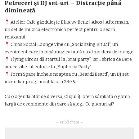
Petreceri și DJ set-uri – Distracție până
dimineață
Atelier Cafe găzduiește Elila w/ Benz | Akos | Aftermath,
un set de muzică electronică perfect pentru o seară
relaxantă.
Chios Social Lounge vine cu „Socializing Ritual”, un
eveniment care îmbină muzica bună cu atmosfera de lounge.
Flying Circus dă startul la „brat party”, iar Fabrica de Bere
aduce vibe-ul euforic la „Euphoria Party”.
Form Space încheie noaptea cu „Beard2Beard”, un DJ set
incendiar programat la ora 23:55.
Cu o agendă atât de diversă, Clujul îți oferă sâmbătă o gamă
largă de evenimente din care să alegi. Ce planuri ai?
– Publicitate –