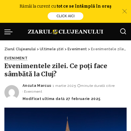
Rămâi la curent cu
tot ce se întâmplă în oraș
CLICK AICI
Ziarul Clujeanului
>
Ultimele știri
>
Eveniment
>
Evenimentele zilei. Ce poți face sâmbătă la Cluj?
EVENIMENT
Evenimentele zilei. Ce poți face
sâmbătă la Cluj?
Ancuta Marcus
1 martie 2025
minute durată citire
Posted
Eveniment
by
Modificat ultima dată 27 februarie 2025