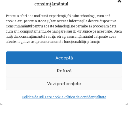
spital
consimțământul
de
Ancuta Marcus
Posted
5 august 2026
de
Ancuta Marcus
by
Posted
Pentru a oferi cea mai bună experiență, folosim tehnologii, cum ar fi
4 august 2026
by
cookie-uri, pentru a stoca și/sau accesa informațiile despre dispozitive.
Consimțământul pentru aceste tehnologii ne permite să procesăm date,
cum ar fi comportamentul de navigare sau ID-uri unice pe acest site. Dacă
nu îți dai consimțământul sau îți retragi consimțământul dat poate avea
afecte negative asupra unor anumite funcționalități și funcții.
Ziarul Clujeanului
>
Ultimele știri
>
Administrație
>
Linie nouă de transport în comun la Cluj. Pe unde va circula
ADMINISTRAȚIE
Acceptă
Linie nouă de transport în comun la
Cluj. Pe unde va circula
Refuză
Oana Dorosenco
28 februarie 2025
minute durată citire
Posted
Vezi preferințele
Administrație
by
Modificat ultima dată 28 februarie 2025
Politica de utilizare cookie
Politica de confidențialitate