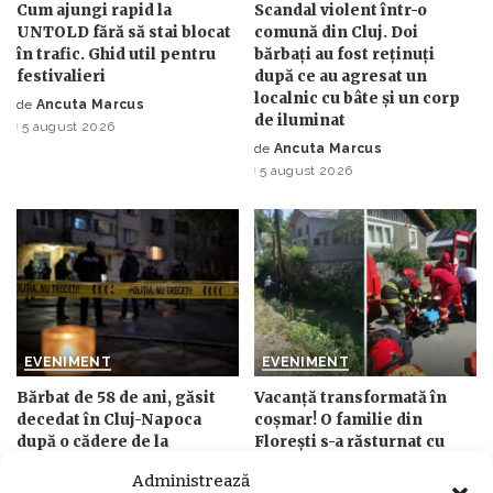
Cum ajungi rapid la
Scandal violent într-o
UNTOLD fără să stai blocat
comună din Cluj. Doi
în trafic. Ghid util pentru
bărbați au fost reținuți
festivalieri
după ce au agresat un
localnic cu bâte și un corp
de
Ancuta Marcus
Posted
de iluminat
5 august 2026
by
de
Ancuta Marcus
Posted
5 august 2026
by
EVENIMENT
EVENIMENT
Bărbat de 58 de ani, găsit
Vacanță transformată în
decedat în Cluj-Napoca
coșmar! O familie din
după o cădere de la
Florești s-a răsturnat cu
înălțime. Poliția
ATV-ul într-o albie. Inclusiv
Administrează
investighează cazul
o fetiță de 3 ani a ajuns la