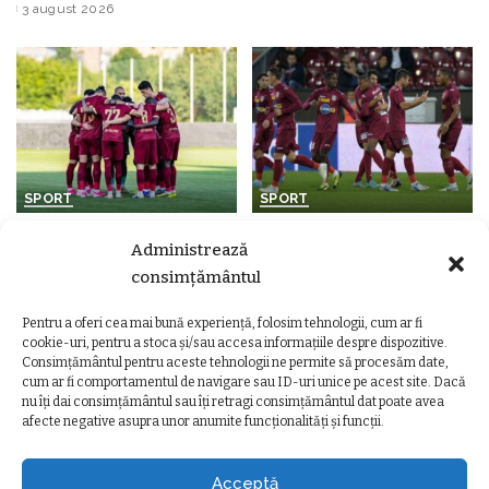
3 august 2026
by
SPORT
SPORT
CFR Cluj domină Superliga!
Show total în Gruia! CFR
Administrează
Patru „feroviari”, în echipa
Cluj a făcut spectacol cu FC
consimțământul
ideală a etapei după
Voluntari și a obținut prima
recitalul cu FC Voluntari
victorie a sezonului
Pentru a oferi cea mai bună experiență, folosim tehnologii, cum ar fi
de
Ancuta Marcus
29 iulie 2026
de
Ancuta Marcus
28 iulie 2026
Posted
Posted
cookie-uri, pentru a stoca și/sau accesa informațiile despre dispozitive.
by
by
Consimțământul pentru aceste tehnologii ne permite să procesăm date,
cum ar fi comportamentul de navigare sau ID-uri unice pe acest site. Dacă
nu îți dai consimțământul sau îți retragi consimțământul dat poate avea
afecte negative asupra unor anumite funcționalități și funcții.
Ziarul Clujeanului
>
Ultimele știri
>
Social
>
Băiatul de 14 ani dispărut din Cluj-Napoca a fost găsit. Poliția spune că nu a fost victima vreunei infracțiuni
SOCIAL
Acceptă