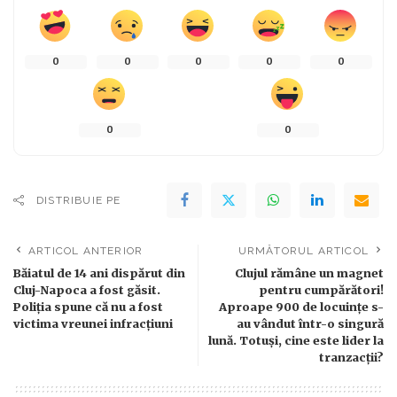
0
0
0
0
0
0
0
DISTRIBUIE PE
ARTICOL ANTERIOR
URMĂTORUL ARTICOL
Băiatul de 14 ani dispărut din
Clujul rămâne un magnet
Cluj-Napoca a fost găsit.
pentru cumpărători!
Poliția spune că nu a fost
Aproape 900 de locuințe s-
victima vreunei infracțiuni
au vândut într-o singură
lună. Totuși, cine este lider la
tranzacții?