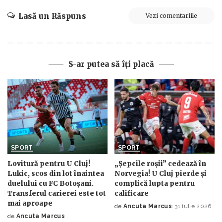
Lasă un Răspuns
Vezi comentariile
S-ar putea să îți placă
SPORT
SPORT
Lovitură pentru U Cluj!
„Șepcile roșii” cedează în
Lukic, scos din lot înaintea
Norvegia! U Cluj pierde și
duelului cu FC Botoșani.
complică lupta pentru
Transferul carierei este tot
calificare
mai aproape
de
Ancuta Marcus
31 iulie 2026
Posted
de
Ancuta Marcus
Posted
by