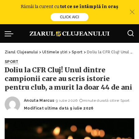
Rămâi la curent cu
tot ce se întâmplă în oraș
CLICK AICI
Ziarul Clujeanului
>
Ultimele știri
>
Sport
>
Doliu la CFR Cluj! Unul dintre campionii care au scris istorie pentru club, a murit la doar 44 de ani
SPORT
Doliu la CFR Cluj! Unul dintre
campionii care au scris istorie
pentru club, a murit la doar 44 de ani
Ancuta Marcus
9 iulie 2026
minute durată citire
Sport
Posted
Modificat ultima dată 9 iulie 2026
by