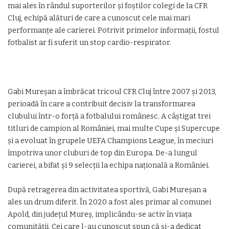
mai ales în rândul suporterilor și foștilor colegi de la CFR
Cluj, echipă alături de care a cunoscut cele mai mari
performanțe ale carierei. Potrivit primelor informații, fostul
fotbalist ar fi suferit un stop cardio-respirator.
Gabi Mureșan a îmbrăcat tricoul CFR Cluj între 2007 și 2013,
perioadă în care a contribuit decisiv la transformarea
clubului într-o forță a fotbalului românesc. A câștigat trei
titluri de campion al României, mai multe Cupe și Supercupe
și a evoluat în grupele
UEFA Champions League
, în meciuri
împotriva unor cluburi de top din Europa. De-a lungul
carierei, a bifat și 9 selecții la echipa națională a României.
După retragerea din activitatea sportivă, Gabi Mureșan a
ales un drum diferit. În 2020 a fost ales primar al comunei
Apold, din județul Mureș, implicându-se activ în viața
comunității. Cei care l-au cunoscut spun că și-a dedicat