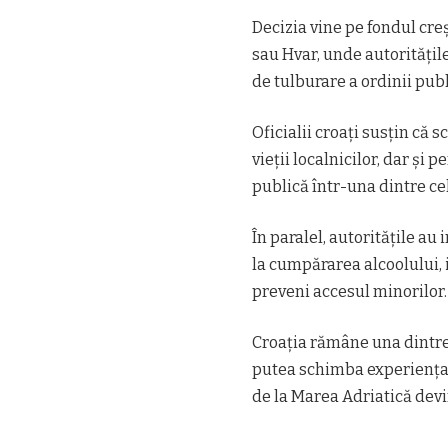
Decizia vine pe fondul cre
sau Hvar, unde autoritățile
de tulburare a ordinii publ
Oficialii croați susțin că
vieții localnicilor, dar și
publică într-una dintre cel
În paralel, autoritățile au
la cumpărarea alcoolului, 
preveni accesul minorilor.
Croația rămâne una dintre c
putea schimba experiența tu
de la Marea Adriatică dev