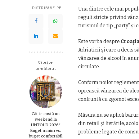
DISTRIBUIE PE
Una dintre cele mai popul
reguli stricte privind vân
turismul de tip „party” ș
Este vorba despre
Croați
Adriaticii și care a decis s
vânzarea de alcool în anumi
Citește
circulate.
următorul
Conform noilor reglementă
oprească vânzarea de alcoo
confruntă cu zgomot excesi
Cât te costă un
Măsura nu se aplică baruril
weekend la
din retail și livrările, ac
UNTOLD 2026?
Buget minim vs.
probleme legate de consumu
buget confortabil