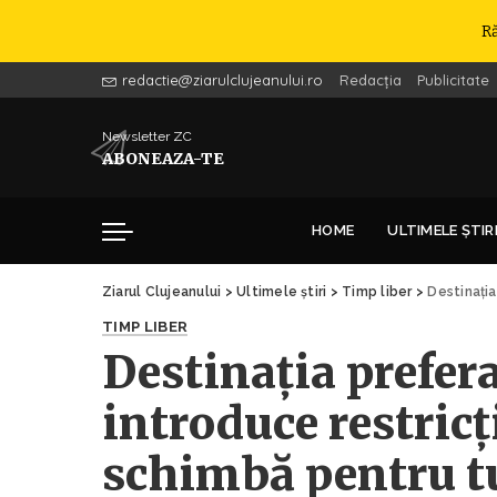
R
redactie@ziarulclujeanului.ro
Redacția
Publicitate
Newsletter ZC
ABONEAZA-TE
HOME
ULTIMELE ȘTIR
Ziarul Clujeanului
>
Ultimele știri
>
Timp liber
>
Destinația pr
TIMP LIBER
Destinația prefer
introduce restricți
schimbă pentru tu