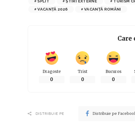
SPLIT
ȘTIRI EXTERNE
TURISM C
VACANȚĂ 2026
VACANȚĂ ROMÂNI
Care 
Dragoste
Trist
Bucuros
0
0
0
Distribuie pe Faceboo
DISTRIBUIE PE