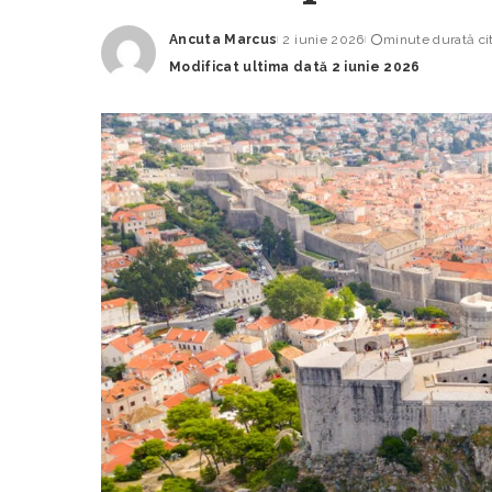
Ancuta Marcus
2 iunie 2026
minute durată cit
Posted
Modificat ultima dată 2 iunie 2026
by