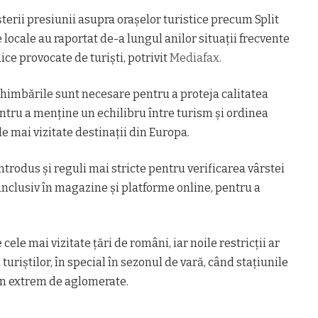
șterii presiunii asupra orașelor turistice precum Split
 locale au raportat de-a lungul anilor situații frecvente
ice provocate de turiști, potrivit
Mediafax.
 schimbările sunt necesare pentru a proteja calitatea
 pentru a menține un echilibru între turism și ordinea
e mai vizitate destinații din Europa.
 introdus și reguli mai stricte pentru verificarea vârstei
inclusiv în magazine și platforme online, pentru a
ele mai vizitate țări de români, iar noile restricții ar
riștilor, în special în sezonul de vară, când stațiunile
in extrem de aglomerate.