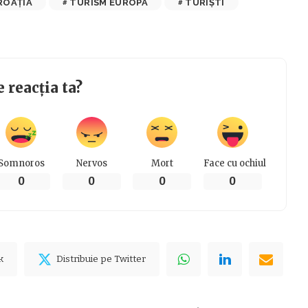
ROAȚIA
TURISM EUROPA
TURIȘTI
e reacția ta?
Somnoros
Nervos
Mort
Face cu ochiul
0
0
0
0
k
Distribuie pe Twitter