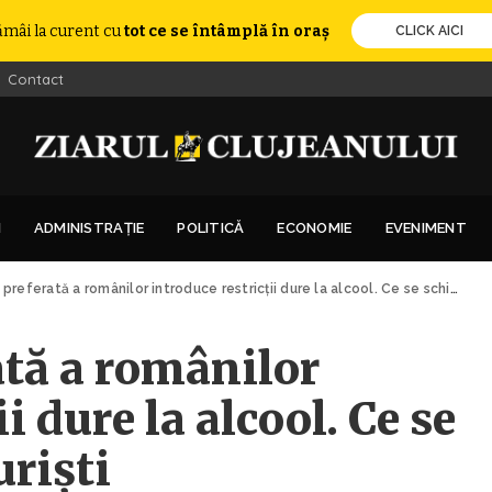
ămâi la curent cu
tot ce se întâmplă în oraș
CLICK AICI
Contact
I
ADMINISTRAȚIE
POLITICĂ
ECONOMIE
EVENIMENT
eferată a românilor introduce restricții dure la alcool. Ce se schimbă pentru turiști
ată a românilor
i dure la alcool. Ce se
riști