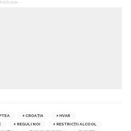
Publicitate –
PTEA
CROAȚIA
HVAR
C
REGULI NOI
RESTRICȚII ALCOOL