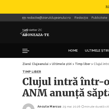
R
redactie@ziarulclujeanului.ro
Redacția
Publicitate
Newsletter ZC
ABONEAZA-TE
HOME
ULTIMELE ȘTIR
Ziarul Clujeanului
>
Ultimele știri
>
Timp liber
>
Clujul int
TIMP LIBER
Clujul intră într-
ANM anunță săpt
Ancuta Marcus
29 mai 2026
minute durată cit
Posted