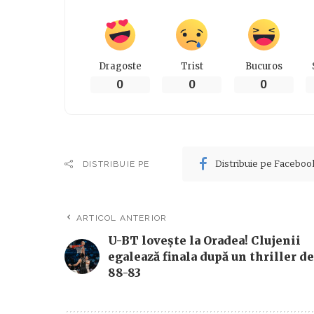
Dragoste
Trist
Bucuros
0
0
0
Distribuie pe Faceboo
DISTRIBUIE PE
ARTICOL ANTERIOR
U-BT lovește la Oradea! Clujenii
egalează finala după un thriller de
88-83