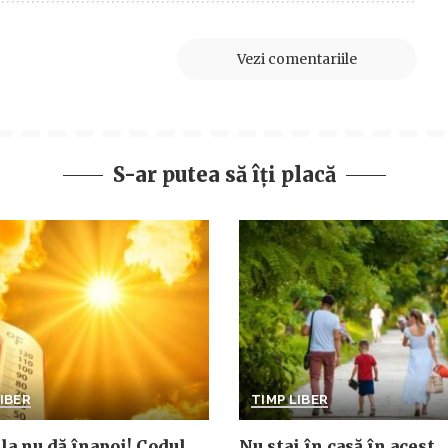
Vezi comentariile
S-ar putea să îți placă
IBER
TIMP LIBER
la nu dă înapoi! Codul
Nu stai în casă în acest