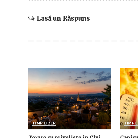
Lasă un Răspuns
TIMP LIBER
TIMP L
Terase cu priveliște în Cluj.
Canicu