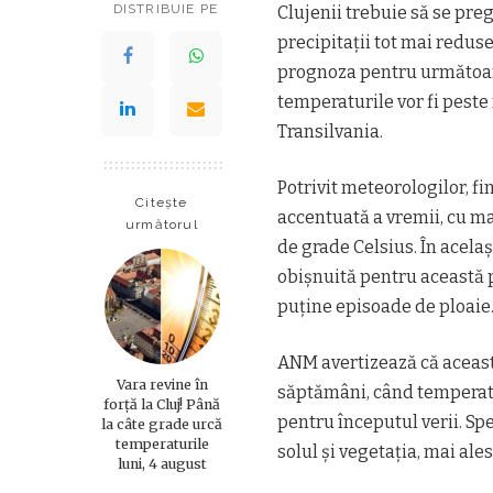
DISTRIBUIE PE
Clujenii trebuie să se pre
precipitații tot mai redus
prognoza pentru următoare
temperaturile vor fi peste
Transilvania.
Potrivit meteorologilor, fi
Citește
accentuată a vremii, cu m
următorul
de grade Celsius. În acelaș
obișnuită pentru această p
puține episoade de ploaie
ANM avertizează că aceast
Vara revine în
săptămâni, când temperatu
forță la Cluj! Până
pentru începutul verii. Spe
la câte grade urcă
temperaturile
solul și vegetația, mai al
luni, 4 august