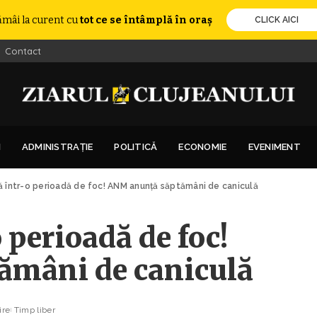
ămâi la curent cu
tot ce se întâmplă în oraș
CLICK AICI
Contact
I
ADMINISTRAȚIE
POLITICĂ
ECONOMIE
EVENIMENT
ră într-o perioadă de foc! ANM anunță săptămâni de caniculă
o perioadă de foc!
ămâni de caniculă
ire
Timp liber