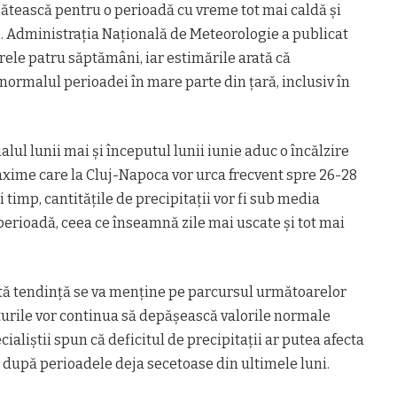
gătească pentru o perioadă cu vreme tot mai caldă și
e. Administrația Națională de Meteorologie a publicat
le patru săptămâni, iar estimările arată că
 normalul perioadei în mare parte din țară, inclusiv în
nalul lunii mai și începutul lunii iunie aduc o încălzire
axime care la Cluj-Napoca vor urca frecvent spre 26-28
i timp, cantitățile de precipitații vor fi sub media
erioadă, ceea ce înseamnă zile mai uscate și tot mai
.
ă tendință se va menține pe parcursul următoarelor
rile vor continua să depășească valorile normale
cialiștii spun că deficitul de precipitații ar putea afecta
es după perioadele deja secetoase din ultimele luni.