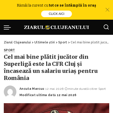
Rămâi la curent cu
tot ce se întâmplă în oraș
CLICK AICI
Ziarul Clujeanului
>
Ultimele știri
>
Sport
>
Cel mai bine plătit jucător din Superligă este la CFR Cluj și încasează un salariu uriaș pentru România
SPORT
Cel mai bine plătit jucător din
Superligă este la CFR Cluj și
încasează un salariu uriaș pentru
România
Ancuta Marcus
12 mai 2026
minute durată citire
Sport
Posted
Modificat ultima dată 12 mai 2026
by