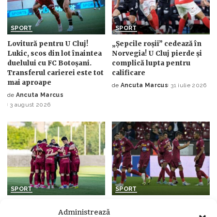
SPORT
SPORT
Lovitură pentru U Cluj!
„Șepcile roșii” cedează în
Lukic, scos din lot înaintea
Norvegia! U Cluj pierde și
duelului cu FC Botoșani.
complică lupta pentru
Transferul carierei este tot
calificare
mai aproape
de
Ancuta Marcus
31 iulie 2026
Posted
de
Ancuta Marcus
Posted
by
3 august 2026
by
SPORT
SPORT
CFR Cluj domină Superliga!
Show total în Gruia! CFR
Administrează
Patru „feroviari”, în echipa
Cluj a făcut spectacol cu FC