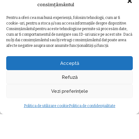
ideală a etapei după
Voluntari și a obținut prima
consimțământul
recitalul cu FC Voluntari
victorie a sezonului
Pentru a oferi cea mai bună experiență, folosim tehnologii, cum ar fi
de
Ancuta Marcus
29 iulie 2026
de
Ancuta Marcus
28 iulie 2026
Posted
Posted
cookie-uri, pentru a stoca și/sau accesa informațiile despre dispozitive.
by
by
Consimțământul pentru aceste tehnologii ne permite să procesăm date,
cum ar fi comportamentul de navigare sau ID-uri unice pe acest site. Dacă
nu îți dai consimțământul sau îți retragi consimțământul dat poate avea
afecte negative asupra unor anumite funcționalități și funcții.
Ziarul Clujeanului
>
Ultimele știri
>
Social
>
Apă potabilă GRATUITĂ în Aeroportul Internațional Cluj! Când ar putea deveni realitate propunerea
SOCIAL
Acceptă
Apă potabilă GRATUITĂ în
Aeroportul Internațional Cluj! Când
Refuză
ar putea deveni realitate propunerea
Vezi preferințele
Ancuta Marcus
12 mai 2026
minute durată citire
Social
Posted
Modificat ultima dată 12 mai 2026
by
Politica de utilizare cookie
Politica de confidențialitate