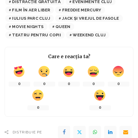
DISTRACȚIE GRATUITĂ
EVENIMENTE CLUJ
FILM ÎN AER LIBER
FREDDIE MERCURY
IULIUS PARC CLUJ
JACK ȘI VREJUL DE FASOLE
MOVIE NIGHTS
QUEEN
TEATRU PENTRU COPII
WEEKEND CLUJ
Care e reacția ta?
0
0
0
0
0
0
0
DISTRIBUIE PE