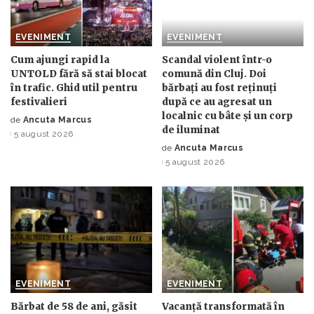
EVENIMENT
EVENIMENT
Cum ajungi rapid la
Scandal violent într-o
UNTOLD fără să stai blocat
comună din Cluj. Doi
în trafic. Ghid util pentru
bărbați au fost reținuți
festivalieri
după ce au agresat un
localnic cu bâte și un corp
de
Ancuta Marcus
Posted
de iluminat
5 august 2026
by
de
Ancuta Marcus
Posted
5 august 2026
by
EVENIMENT
EVENIMENT
Bărbat de 58 de ani, găsit
Vacanță transformată în