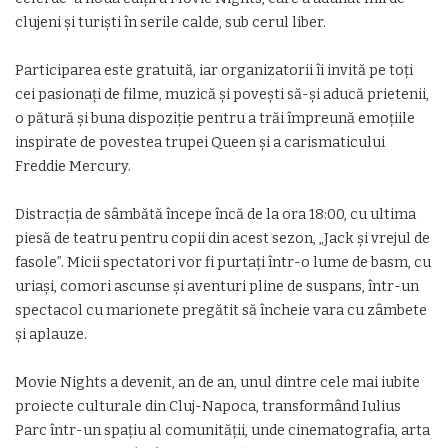
clujeni și turiști în serile calde, sub cerul liber.
Participarea este gratuită, iar organizatorii îi invită pe toți
cei pasionați de filme, muzică și povești să-și aducă prietenii,
o pătură și buna dispoziție pentru a trăi împreună emoțiile
inspirate de povestea trupei Queen și a carismaticului
Freddie Mercury.
Distracția de sâmbătă începe încă de la ora 18:00, cu ultima
piesă de teatru pentru copii din acest sezon, „Jack și vrejul de
fasole”. Micii spectatori vor fi purtați într-o lume de basm, cu
uriași, comori ascunse și aventuri pline de suspans, într-un
spectacol cu marionete pregătit să încheie vara cu zâmbete
și aplauze.
Movie Nights a devenit, an de an, unul dintre cele mai iubite
proiecte culturale din Cluj-Napoca, transformând Iulius
Parc într-un spațiu al comunității, unde cinematografia, arta