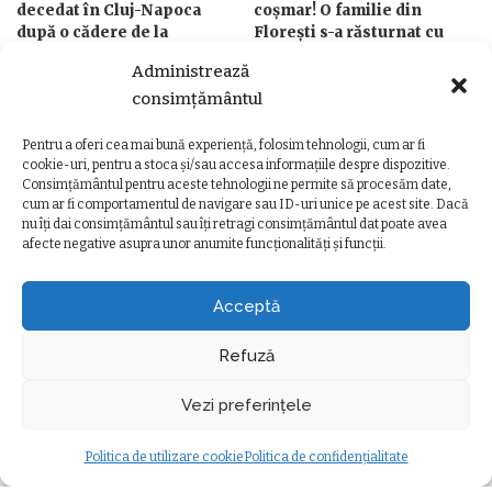
decedat în Cluj-Napoca
coșmar! O familie din
după o cădere de la
Florești s-a răsturnat cu
înălțime. Poliția
ATV-ul într-o albie. Inclusiv
Administrează
investighează cazul
o fetiță de 3 ani a ajuns la
spital
consimțământul
de
Ancuta Marcus
Posted
5 august 2026
de
Ancuta Marcus
by
Posted
Pentru a oferi cea mai bună experiență, folosim tehnologii, cum ar fi
4 august 2026
by
cookie-uri, pentru a stoca și/sau accesa informațiile despre dispozitive.
Consimțământul pentru aceste tehnologii ne permite să procesăm date,
cum ar fi comportamentul de navigare sau ID-uri unice pe acest site. Dacă
nu îți dai consimțământul sau îți retragi consimțământul dat poate avea
afecte negative asupra unor anumite funcționalități și funcții.
Ziarul Clujeanului
>
Ultimele știri
>
Eveniment
>
Mașină scăpată de sub control pe strada Făgetului din Cluj-Napoca. O femeie a ajuns la spital după ce autoturismul s-a izbit de un copac
EVENIMENT
Acceptă
Mașină scăpată de sub control pe
strada Făgetului din Cluj-Napoca. O
Refuză
femeie a ajuns la spital după ce
Vezi preferințele
autoturismul s-a izbit de un copac
Ancuta Marcus
11 septembrie 2025
minute durată citire
Politica de utilizare cookie
Politica de confidențialitate
Posted
Eveniment
by