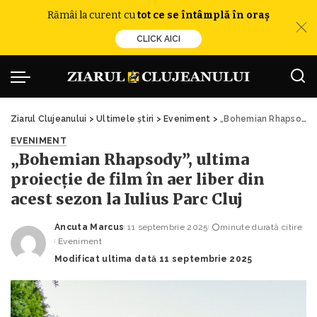
Rămâi la curent cu
tot ce se întâmplă în oraș
CLICK AICI
Ziarul Clujeanului
>
Ultimele știri
>
Eveniment
>
„Bohemian Rhapsody”, ultima proiecție de film în aer liber din acest sezon la Iulius Parc Cluj
EVENIMENT
„Bohemian Rhapsody”, ultima
proiecție de film în aer liber din
acest sezon la Iulius Parc Cluj
Ancuta Marcus
11 septembrie 2025
minute durată citire
Posted
Eveniment
by
Modificat ultima dată 11 septembrie 2025