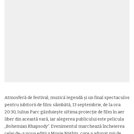
Atmosferă de festival, muzică legendă și un final spectaculos
pentru iubitorii de film: sâmbătă, 13 septembrie, de la ora
20:30, Iulius Parc găzduiește ultima proiecție de film în aer
liber din această vară, iar alegerea publicului este pelicula
„Bohemian Rhapsody”. Evenimentul marchează încheierea
celei de-a noua ediții a Movie Nights, care a adunat mii de