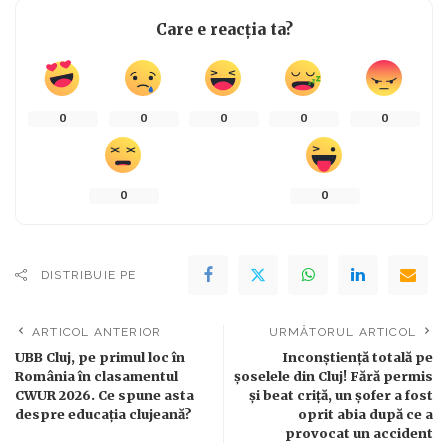
Care e reacția ta?
0
0
0
0
0
0
0
DISTRIBUIE PE
ARTICOL ANTERIOR
URMĂTORUL ARTICOL
UBB Cluj, pe primul loc în
Inconștiență totală pe
România în clasamentul
șoselele din Cluj! Fără permis
CWUR 2026. Ce spune asta
și beat criță, un șofer a fost
despre educația clujeană?
oprit abia după ce a
provocat un accident