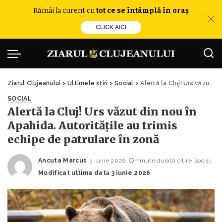
Rămâi la curent cu
tot ce se întâmplă în oraș
CLICK AICI
Ziarul Clujeanului
>
Ultimele știri
>
Social
>
Alertă la Cluj! Urs văzut din nou în Apahida. Autoritățile au trimis echipe de patrulare în zonă
SOCIAL
Alertă la Cluj! Urs văzut din nou în
Apahida. Autoritățile au trimis
echipe de patrulare în zonă
Ancuta Marcus
3 iunie 2026
minute durată citire
Social
Posted
Modificat ultima dată 3 iunie 2026
by