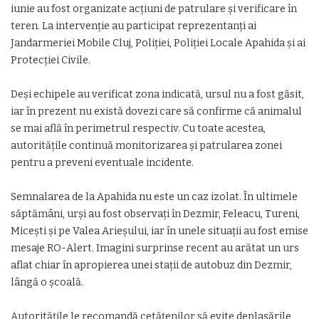
iunie au fost organizate acțiuni de patrulare și verificare în
teren. La intervenție au participat reprezentanți ai
Jandarmeriei Mobile Cluj, Poliției, Poliției Locale Apahida și ai
Protecției Civile.
Deși echipele au verificat zona indicată, ursul nu a fost găsit,
iar în prezent nu există dovezi care să confirme că animalul
se mai află în perimetrul respectiv. Cu toate acestea,
autoritățile continuă monitorizarea și patrularea zonei
pentru a preveni eventuale incidente.
Semnalarea de la Apahida nu este un caz izolat. În ultimele
săptămâni, urși au fost observați în Dezmir, Feleacu, Tureni,
Micești și pe Valea Arieșului, iar în unele situații au fost emise
mesaje RO-Alert. Imagini surprinse recent au arătat un urs
aflat chiar în apropierea unei stații de autobuz din Dezmir,
lângă o școală.
Autoritățile le recomandă cetățenilor să evite deplasările