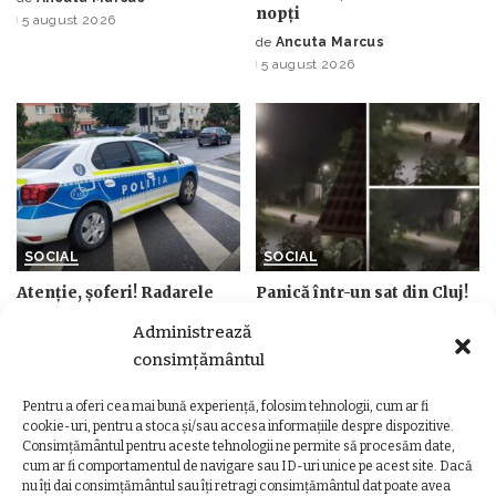
Posted
nopți
5 august 2026
by
de
Ancuta Marcus
Posted
5 august 2026
by
SOCIAL
SOCIAL
Atenție, șoferi! Radarele
Panică într-un sat din Cluj!
ies în forță pe șoselele din
Un urs a ajuns printre case
Administrează
Cluj. Poliția anunță
și a fost filmat la câțiva
controale până pe 9 august
metri de gospodării
consimțământul
de
Ancuta Marcus
de
Ancuta Marcus
Posted
Posted
Pentru a oferi cea mai bună experiență, folosim tehnologii, cum ar fi
4 august 2026
3 august 2026
by
by
cookie-uri, pentru a stoca și/sau accesa informațiile despre dispozitive.
Consimțământul pentru aceste tehnologii ne permite să procesăm date,
cum ar fi comportamentul de navigare sau ID-uri unice pe acest site. Dacă
nu îți dai consimțământul sau îți retragi consimțământul dat poate avea