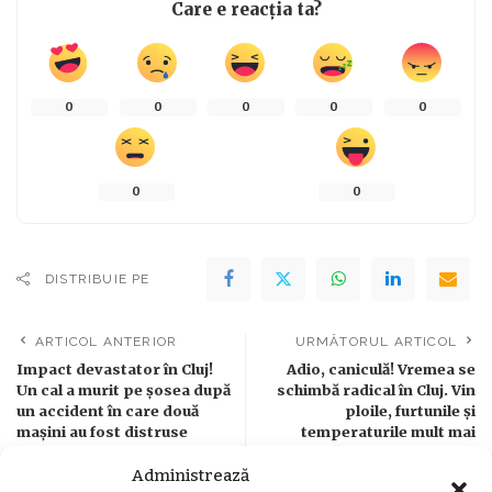
Care e reacția ta?
0
0
0
0
0
0
0
DISTRIBUIE PE
ARTICOL ANTERIOR
URMĂTORUL ARTICOL
Impact devastator în Cluj!
Adio, caniculă! Vremea se
Un cal a murit pe șosea după
schimbă radical în Cluj. Vin
un accident în care două
ploile, furtunile și
mașini au fost distruse
temperaturile mult mai
scăzute
Administrează