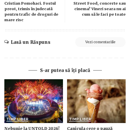
Cristian Pomohaci. Fostul
Street Food, concerte sau
preot, trimis în judecată
cinema? Vineri seara nu ai
pentru trafic de droguri de
cum să le faci pe toate
mare risc
Lasă un Răspuns
Vezi comentariile
S-ar putea să îți placă
TIMP LIBER
TIMP LIBER
Nebunie la UNTOLD 2026!
Canicula cere o pauză