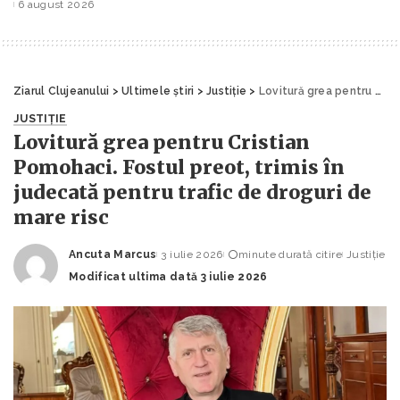
6 august 2026
by
Ziarul Clujeanului
>
Ultimele știri
>
Justiție
>
Lovitură grea pentru Cristian Pomohaci. Fostul preot, trimis în judecată pentru trafic de droguri de mare risc
JUSTIȚIE
Lovitură grea pentru Cristian
Pomohaci. Fostul preot, trimis în
judecată pentru trafic de droguri de
mare risc
Ancuta Marcus
3 iulie 2026
minute durată citire
Justiție
Posted
Modificat ultima dată 3 iulie 2026
by