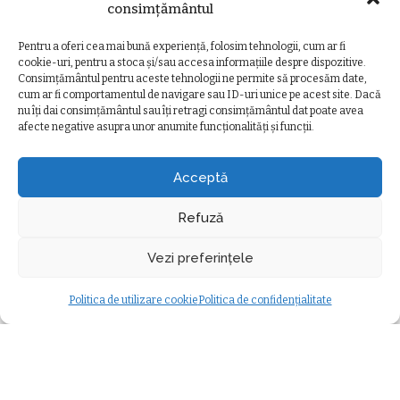
consimțământul
Lasă un Răspuns
Vezi comentariile
Pentru a oferi cea mai bună experiență, folosim tehnologii, cum ar fi
cookie-uri, pentru a stoca și/sau accesa informațiile despre dispozitive.
Consimțământul pentru aceste tehnologii ne permite să procesăm date,
cum ar fi comportamentul de navigare sau ID-uri unice pe acest site. Dacă
nu îți dai consimțământul sau îți retragi consimțământul dat poate avea
afecte negative asupra unor anumite funcționalități și funcții.
Ziarul Clujeanului
>
Ultimele știri
>
Eveniment
>
Impact devastator în Cluj! Un cal a murit pe șosea după un accident în care două mașini au fost distruse
EVENIMENT
Acceptă
Impact devastator în Cluj! Un cal a
murit pe șosea după un accident în
Refuză
care două mașini au fost distruse
Vezi preferințele
Ancuta Marcus
3 iulie 2026
minute durată citire
Posted
Eveniment
by
Politica de utilizare cookie
Politica de confidențialitate
Modificat ultima dată 3 iulie 2026