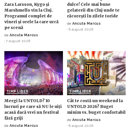
Zara Larsson, Kygo și
dulce! Cele mai bune
Marshmello vin la Cluj.
gelaterii din Cluj unde te
Programul complet de
răcorești în zilele toride
vineri și orele la care urcă
de
Ancuta Marcus
Posted
pe scenă
6 august 2026
by
de
Ancuta Marcus
Posted
7 august 2026
by
TIMP LIBER
TIMP LIBER
Mergi la UNTOLD? 10
Cât te costă un weekend la
lucruri pe care să NU le uiți
UNTOLD 2026? Buget
acasă dacă vrei un festival
minim vs. buget confortabil
fără griji
de
Ancuta Marcus
Posted
de
Ancuta Marcus
6 august 2026
Posted
by