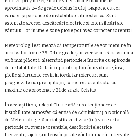
Potrivit prognozei, ziua de vineri aduce maxime de
aproximativ 24 de grade Celsius în Cluj-Napoca, cu cer
variabil și perioade de instabilitate atmosferică. Sunt
așteptate averse, descărcări electrice și intensificări ale
vântului, iar în unele zone ploile pot avea caracter torențial.
Meteorologii estimează că temperaturile se vor menține în
jurul valorilor de 23–24 de grade și în weekend, când vremea
va fi mai plăcută, alternând perioadele însorite cu episoade
de instabilitate. De la începutul săptămânii viitoare, însă,
ploile și furtunile revin în forță, iar miercuri sunt
prognozate noi precipitații și o răcire accentuată, cu
maxime de aproximativ 21 de grade Celsius.
În același timp, județul Cluj se află sub atenționare de
instabilitate atmosferică emisă de Administrația Națională
de Meteorologie. Specialiștii avertizează că vor exista
perioade cu averse torențiale, descărcări electrice
frecvente, vijelii și intensificări ale vântului, iar în intervale