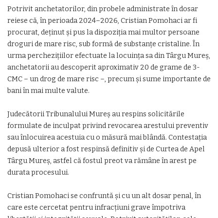
Potrivit anchetatorilor, din probele administrate în dosar
reiese că, în perioada 2024–2026, Cristian Pomohaci ar fi
procurat, deținut și pus la dispoziția mai multor persoane
droguri de mare risc, sub formă de substanțe cristaline. În
urma perchezițiilor efectuate la locuința sa din Târgu Mureș,
anchetatorii au descoperit aproximativ 20 de grame de 3-
CMC – un drog de mare risc –, precum și sume importante de
bani în mai multe valute.
Judecătorii Tribunalului Mureș au respins solicitările
formulate de inculpat privind revocarea arestului preventiv
sau înlocuirea acestuia cu o măsură mai blândă. Contestația
depusă ulterior a fost respinsă definitiv și de Curtea de Apel
Târgu Mureș, astfel că fostul preot va rămâne în arest pe
durata procesului.
Cristian Pomohaci se confruntă și cu un alt dosar penal, în
care este cercetat pentru infracțiuni grave împotriva