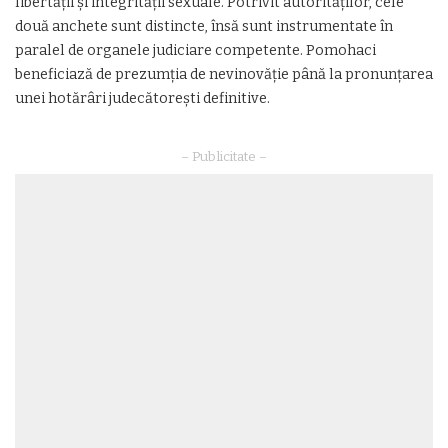
libertății și integrității sexuale. Potrivit autorităților, cele
două anchete sunt distincte, însă sunt instrumentate în
paralel de organele judiciare competente. Pomohaci
beneficiază de prezumția de nevinovăție până la pronunțarea
unei hotărâri judecătorești definitive.
– Publicitate –