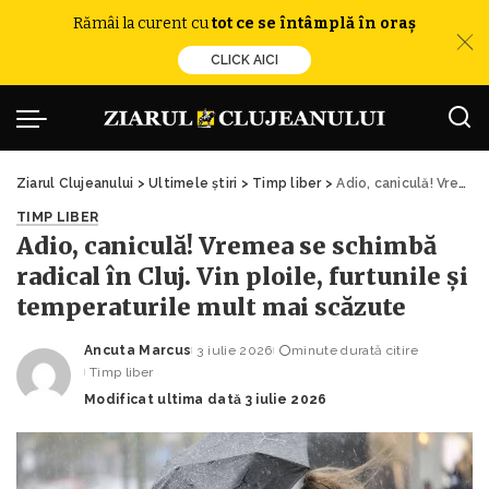
Rămâi la curent cu
tot ce se întâmplă în oraș
CLICK AICI
Ziarul Clujeanului
>
Ultimele știri
>
Timp liber
>
Adio, caniculă! Vremea se schimbă radical în Cluj. Vin ploile, furtunile și temperaturile mult mai scăzute
TIMP LIBER
Adio, caniculă! Vremea se schimbă
radical în Cluj. Vin ploile, furtunile și
temperaturile mult mai scăzute
Ancuta Marcus
3 iulie 2026
minute durată citire
Posted
Timp liber
by
Modificat ultima dată 3 iulie 2026