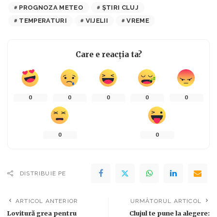
PROGNOZA METEO
ȘTIRI CLUJ
TEMPERATURI
VIJELII
VREME
Care e reacția ta?
0
0
0
0
0
0
0
DISTRIBUIE PE
ARTICOL ANTERIOR
URMĂTORUL ARTICOL
Lovitură grea pentru
Clujul te pune la alegere: