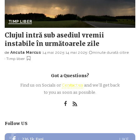
TIMP LIBER
Clujul intră sub asediul vremii
instabile în următoarele zile
de
Ancuta Marcus
14 mai 2025
14 mai 2025
minute durată citire
Posted
Timp liber
by
Got a Questions?
Find us on Socials or
Contact us
and we’ll get back
to you as soon as possible.
Follow US
236.1k
Fani
LIKE