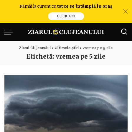
Rămâi la curent cu
tot ce se întâmplă în oraș
CLICK AICI
Ziarul Clujeanului
>
Ultimele știri
>
vremea pe 5 zile
Etichetă:
vremea pe 5 zile