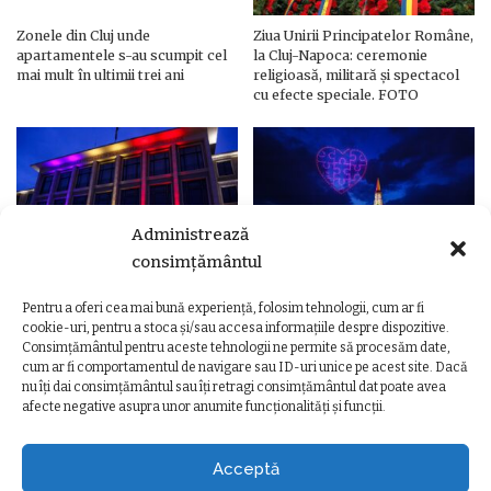
Zonele din Cluj unde
Ziua Unirii Principatelor Române,
apartamentele s-au scumpit cel
la Cluj-Napoca: ceremonie
mai mult în ultimii trei ani
religioasă, militară și spectacol
cu efecte speciale. FOTO
Administrează
consimțământul
Pentru a oferi cea mai bună experiență, folosim tehnologii, cum ar fi
Ziua Unirii Principatelor Române
Ziua Unirii la Cluj-Napoca.
cookie-uri, pentru a stoca și/sau accesa informațiile despre dispozitive.
– Clădiri și poduri din Cluj,
Programul complet al
Consimțământul pentru aceste tehnologii ne permite să procesăm date,
iluminate în culorile drapelului
evenimentelor
cum ar fi comportamentul de navigare sau ID-uri unice pe acest site. Dacă
nu îți dai consimțământul sau îți retragi consimțământul dat poate avea
afecte negative asupra unor anumite funcționalități și funcții.
Acceptă