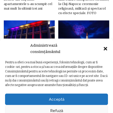
apartamentele s-au scumpit cel
la Cluj-Napoca: ceremonie
mai mult în ultimii trei ani
religioasă, militară și spectacol
cu efecte speciale. FOTO
Administrează
consimțământul
Pentru a oferi cea mai bună experiență, folosim tehnologii, cum ar fi
Ziua Unirii Principatelor Române
Ziua Unirii la Cluj-Napoca.
cookie-uri, pentru a stoca și/sau accesa informațiile despre dispozitive.
– Clădiri și poduri din Cluj,
Programul complet al
Consimțământul pentru aceste tehnologii ne permite să procesăm date,
iluminate în culorile drapelului
evenimentelor
cum ar fi comportamentul de navigare sau ID-uri unice pe acest site. Dacă
nu îți dai consimțământul sau îți retragi consimțământul dat poate avea
afecte negative asupra unor anumite funcționalități și funcții.
Acceptă
Refuză
TERMENI ȘI CONDIȚII
POLITICA DE CONFIDENȚIALITATE