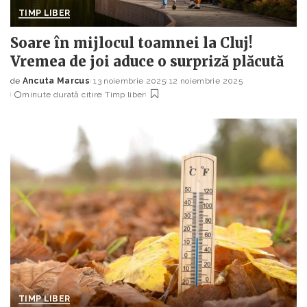
TIMP LIBER
Soare în mijlocul toamnei la Cluj!
Vremea de joi aduce o surpriză plăcută
de
Ancuta Marcus
13 noiembrie 2025
12 noiembrie 2025
Posted
minute durată citire
Timp liber
by
TIMP LIBER