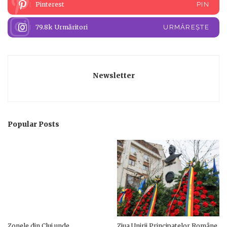
Pinterest
PIN
79.8k
Urmăritori
URMĂREȘTE
Newsletter
Popular Posts
Zonele din Cluj unde
Ziua Unirii Principatelor Române,