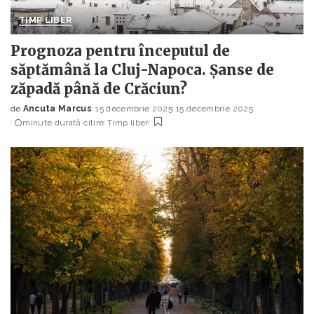
TIMP LIBER
Prognoza pentru începutul de
săptămână la Cluj-Napoca. Șanse de
zăpadă până de Crăciun?
de
Ancuta Marcus
15 decembrie 2025
15 decembrie 2025
Posted
minute durată citire
Timp liber
by