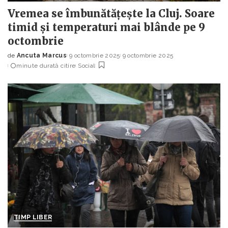
Vremea se îmbunătățește la Cluj. Soare
timid și temperaturi mai blânde pe 9
octombrie
de
Ancuta Marcus
9 octombrie 2025
9 octombrie 2025
Posted
minute durată citire
Social
by
TIMP LIBER