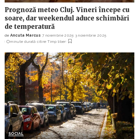
Prognoză meteo Cluj. Vineri începe cu
soare, dar weekendul aduce schimbări
de temperatură
de
Ancuta Marcus
7 noiembrie 2025
3 noiembrie 2025
Posted
minute durată citire
Timp liber
by
SOCIAL