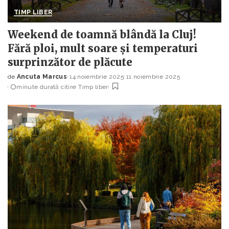
TIMP LIBER
Weekend de toamnă blândă la Cluj!
Fără ploi, mult soare și temperaturi
surprinzător de plăcute
de
Ancuta Marcus
14 noiembrie 2025
11 noiembrie 2025
Posted
minute durată citire
Timp liber
by