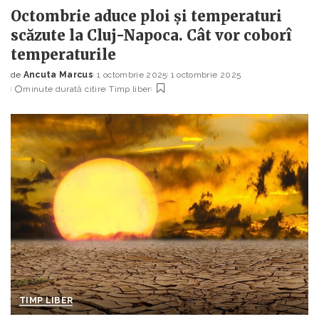
Octombrie aduce ploi și temperaturi
scăzute la Cluj-Napoca. Cât vor coborî
temperaturile
de
Ancuta Marcus
1 octombrie 2025
1 octombrie 2025
Posted
minute durată citire
Timp liber
by
TIMP LIBER