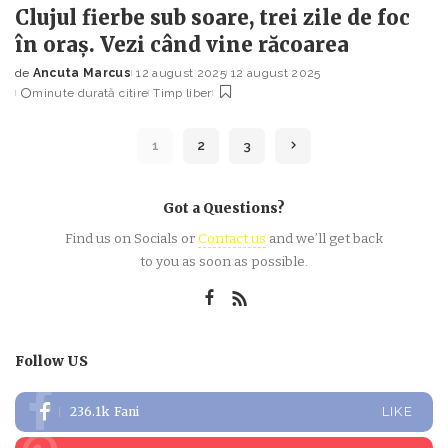
Clujul fierbe sub soare, trei zile de foc
în oraș. Vezi când vine răcoarea
de
Ancuta Marcus
12 august 2025
12 august 2025
Posted
minute durată citire
Timp liber
by
1
2
3
Got a Questions?
Find us on Socials or
Contact us
and we’ll get back
to you as soon as possible.
Follow US
236.1k
Fani
LIKE