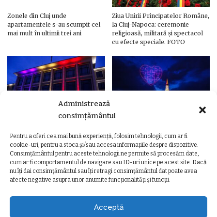
Zonele din Cluj unde
Ziua Unirii Principatelor Române,
apartamentele s-au scumpit cel
la Cluj-Napoca: ceremonie
mai mult în ultimii trei ani
religioasă, militară și spectacol
cu efecte speciale. FOTO
Administrează
consimțământul
Pentru a oferi cea mai bună experiență, folosim tehnologii, cum ar fi
Ziua Unirii Principatelor Române
Ziua Unirii la Cluj-Napoca.
cookie-uri, pentru a stoca și/sau accesa informațiile despre dispozitive.
– Clădiri și poduri din Cluj,
Programul complet al
Consimțământul pentru aceste tehnologii ne permite să procesăm date,
iluminate în culorile drapelului
evenimentelor
cum ar fi comportamentul de navigare sau ID-uri unice pe acest site. Dacă
nu îți dai consimțământul sau îți retragi consimțământul dat poate avea
afecte negative asupra unor anumite funcționalități și funcții.
Acceptă