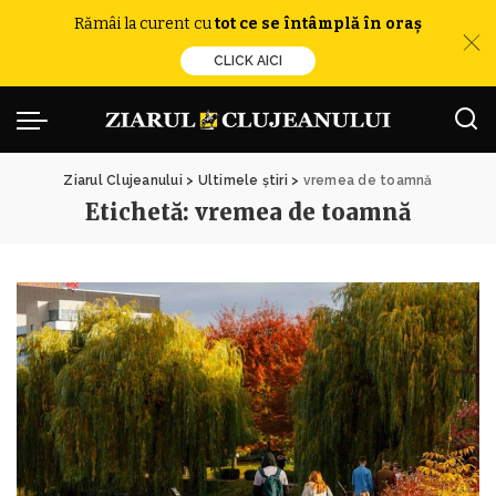
Rămâi la curent cu
tot ce se întâmplă în oraș
CLICK AICI
Ziarul Clujeanului
>
Ultimele știri
>
vremea de toamnă
Etichetă:
vremea de toamnă