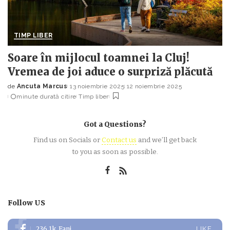
TIMP LIBER
Soare în mijlocul toamnei la Cluj!
Vremea de joi aduce o surpriză plăcută
de
Ancuta Marcus
13 noiembrie 2025
12 noiembrie 2025
Posted
minute durată citire
Timp liber
by
Got a Questions?
Find us on Socials or
Contact us
and we’ll get back
to you as soon as possible.
Follow US
236.1k
Fani
LIKE