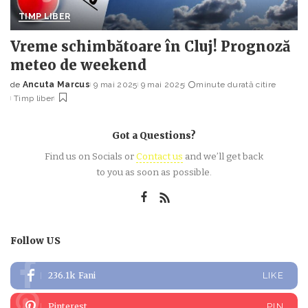
TIMP LIBER
Vreme schimbătoare în Cluj! Prognoză
meteo de weekend
de
Ancuta Marcus
9 mai 2025
9 mai 2025
minute durată citire
Posted
Timp liber
by
Got a Questions?
Find us on Socials or
Contact us
and we’ll get back
to you as soon as possible.
Follow US
236.1k
Fani
LIKE
Pinterest
PIN