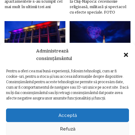
apartamentele s-au scumpit cel
la Cluj-Napoca: ceremonie
mai mult în ultimii trei ani
religioasă, militară și spectacol
cu efecte speciale. FOTO
Administrează
consimțământul
Pentru a oferi cea mai bună experiență, folosim tehnologii, cum ar fi
Ziua Unirii Principatelor Române
Ziua Unirii la Cluj-Napoca.
cookie-uri, pentru a stoca și/sau accesa informațiile despre dispozitive.
– Clădiri și poduri din Cluj,
Programul complet al
Consimțământul pentru aceste tehnologii ne permite să procesăm date,
iluminate în culorile drapelului
evenimentelor
cum ar fi comportamentul de navigare sau ID-uri unice pe acest site. Dacă
nu îți dai consimțământul sau îți retragi consimțământul dat poate avea
afecte negative asupra unor anumite funcționalități și funcții.
Acceptă
Refuză
TERMENI ȘI CONDIȚII
POLITICA DE CONFIDENȚIALITATE