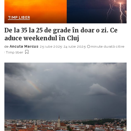
TIMP LIBER
De la 35 la 25 de grade în doar o zi. Ce
aduce weekendul în Cluj
de
Ancuta Marcus
25 iulie 2025
24 iulie 2025
minute durată citire
Posted
Timp liber
by