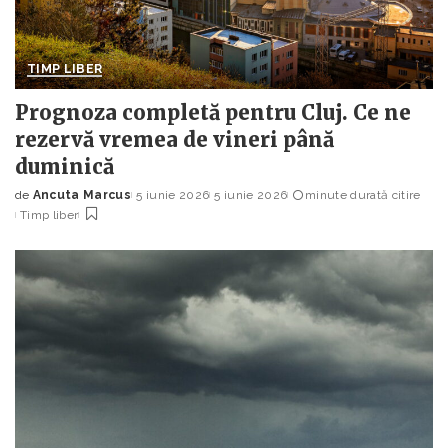
TIMP LIBER
Prognoza completă pentru Cluj. Ce ne
rezervă vremea de vineri până
duminică
de
Ancuta Marcus
5 iunie 2026
5 iunie 2026
minute durată citire
Posted
Timp liber
by