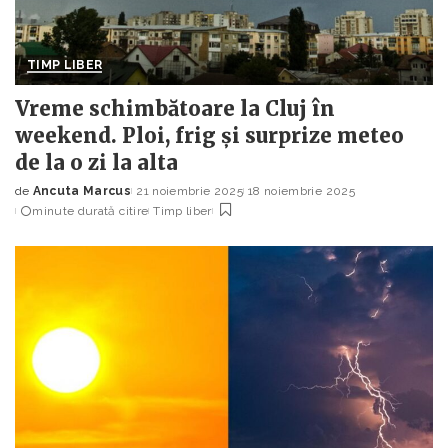
TIMP LIBER
Vreme schimbătoare la Cluj în
weekend. Ploi, frig și surprize meteo
de la o zi la alta
de
Ancuta Marcus
21 noiembrie 2025
18 noiembrie 2025
Posted
minute durată citire
Timp liber
by