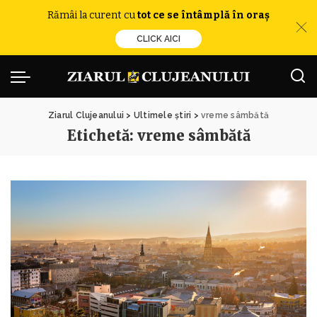
Rămâi la curent cu
tot ce se întâmplă în oraș
CLICK AICI
Ziarul Clujeanului
>
Ultimele știri
>
vreme sâmbătă
Etichetă:
vreme sâmbătă