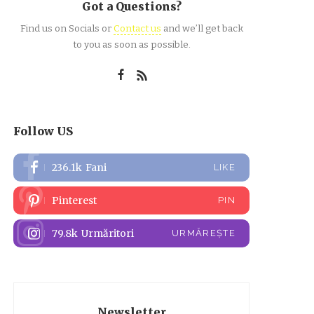
Got a Questions?
Find us on Socials or
Contact us
and we’ll get back
to you as soon as possible.
Follow US
236.1k
Fani
LIKE
Pinterest
PIN
79.8k
Urmăritori
URMĂREȘTE
Newsletter