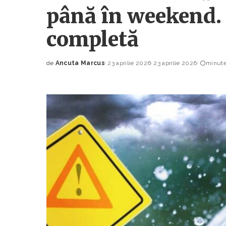
până în weekend.
completă
de
Ancuta Marcus
23 aprilie 2026
23 aprilie 2026
minute
Posted
by