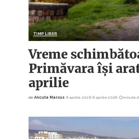
TIMP LIBER
Vreme schimbătoa
Primăvara își arat
aprilie
de
Ancuta Marcus
6 aprilie 2026
6 aprilie 2026
minute du
Posted
by