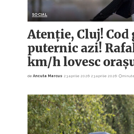
SOCIAL
Atenție, Cluj! Cod
puternic azi! Rafa
km/h lovesc oraș
de
Ancuta Marcus
23 aprilie 2026
23 aprilie 2026
minute
Posted
by