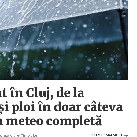
 în Cluj, de la
și ploi în doar câteva
a meteo completă
rată citire
Timp liber
CITEȘTE MAI MULT