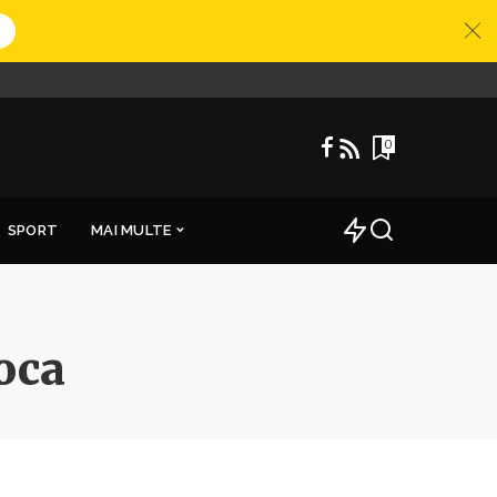
0
SPORT
MAI MULTE
oca