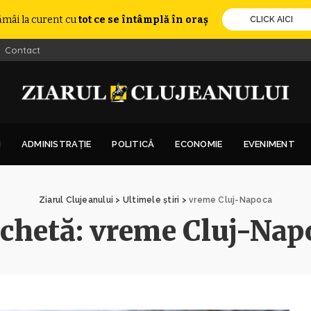
ămâi la curent cu
tot ce se întâmplă în oraș
CLICK AICI
Contact
I
ADMINISTRAȚIE
POLITICĂ
ECONOMIE
EVENIMENT
Ziarul Clujeanului
>
Ultimele știri
>
vreme Cluj-Napoca
ichetă:
vreme Cluj-Nap