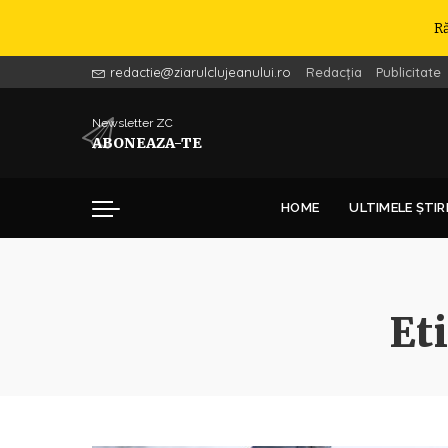
R
redactie@ziarulclujeanului.ro
Redacția
Publicitate
Newsletter ZC
ABONEAZA-TE
HOME
ULTIMELE ȘTIR
Et