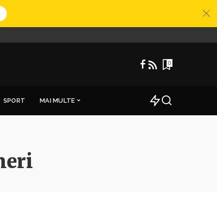
0
SPORT
MAI MULTE
neri