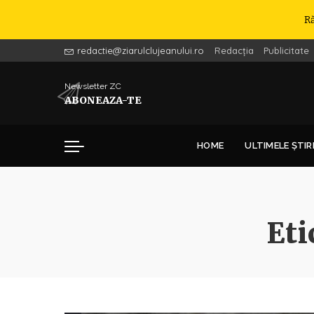
R
redactie@ziarulclujeanului.ro
Redacția
Publicitate
Newsletter ZC
ABONEAZA-TE
HOME
ULTIMELE ȘTIR
Eti