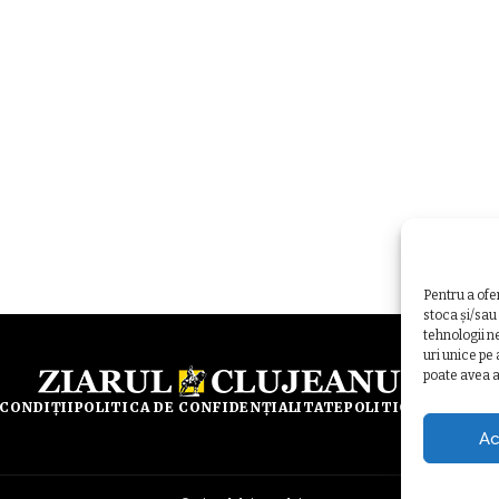
Pentru a ofe
stoca și/sau
tehnologii n
uri unice pe
poate avea a
 CONDIȚII
POLITICA DE CONFIDENȚIALITATE
POLITICA DE UTILI
Ac