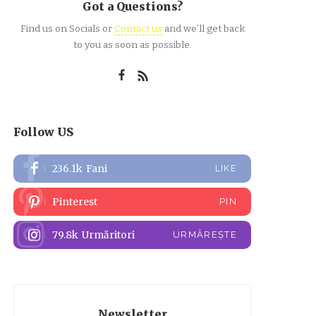
Got a Questions?
Find us on Socials or
Contact us
and we’ll get back
to you as soon as possible.
Follow US
236.1k
Fani
LIKE
Pinterest
PIN
79.8k
Urmăritori
URMĂREȘTE
Newsletter