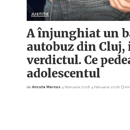
JUSTIȚIE
A înjunghiat un bă
autobuz din Cluj, 
verdictul. Ce pede
adolescentul
de
Ancuta Marcus
4 februarie 2026
4 februarie 2026
min
Posted
by