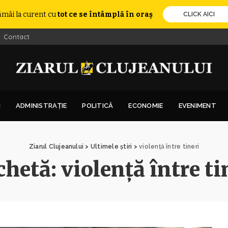
ămâi la curent cu
tot ce se întâmplă în oraș
CLICK AICI
Contact
I
ADMINISTRAȚIE
POLITICĂ
ECONOMIE
EVENIMENT
Ziarul Clujeanului
>
Ultimele știri
>
violență între tineri
chetă:
violență între ti