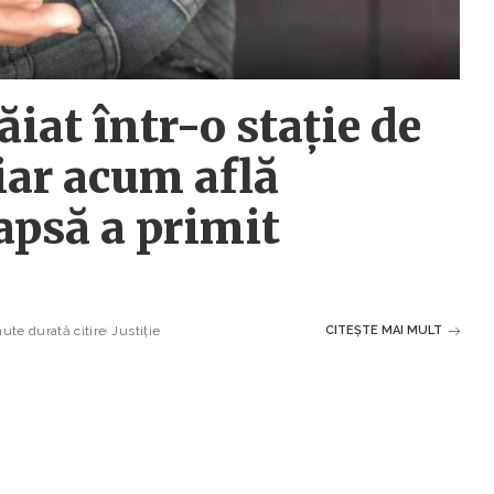
iat într-o stație de
iar acum află
apsă a primit
ute durată citire
Justiție
CITEȘTE MAI MULT