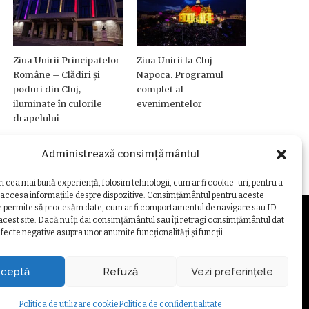
Ziua Unirii Principatelor
Ziua Unirii la Cluj-
Române – Clădiri și
Napoca. Programul
poduri din Cluj,
complet al
iluminate în culorile
evenimentelor
drapelului
Administrează consimțământul
ri cea mai bună experiență, folosim tehnologii, cum ar fi cookie-uri, pentru a
 accesa informațiile despre dispozitive. Consimțământul pentru aceste
e permite să procesăm date, cum ar fi comportamentul de navigare sau ID-
 acest site. Dacă nu îți dai consimțământul sau îți retragi consimțământul dat
fecte negative asupra unor anumite funcționalități și funcții.
ZARE COOKIE
ceptă
Refuză
Vezi preferințele
Politica de utilizare cookie
Politica de confidențialitate