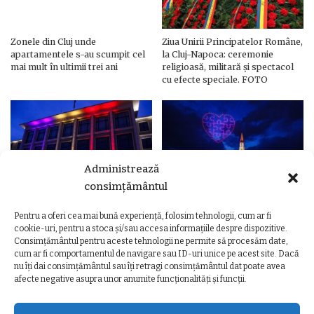
Zonele din Cluj unde
Ziua Unirii Principatelor Române,
apartamentele s-au scumpit cel
la Cluj-Napoca: ceremonie
mai mult în ultimii trei ani
religioasă, militară și spectacol
cu efecte speciale. FOTO
Administrează
consimțământul
Pentru a oferi cea mai bună experiență, folosim tehnologii, cum ar fi
Ziua Unirii Principatelor Române
Ziua Unirii la Cluj-Napoca.
cookie-uri, pentru a stoca și/sau accesa informațiile despre dispozitive.
– Clădiri și poduri din Cluj,
Programul complet al
Consimțământul pentru aceste tehnologii ne permite să procesăm date,
iluminate în culorile drapelului
evenimentelor
cum ar fi comportamentul de navigare sau ID-uri unice pe acest site. Dacă
nu îți dai consimțământul sau îți retragi consimțământul dat poate avea
afecte negative asupra unor anumite funcționalități și funcții.