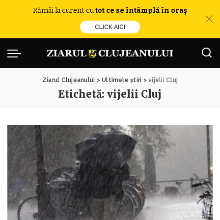
Rămâi la curent cu
tot ce se întâmplă în oraș
CLICK AICI
Ziarul Clujeanului
>
Ultimele știri
>
vijelii Cluj
Etichetă:
vijelii Cluj