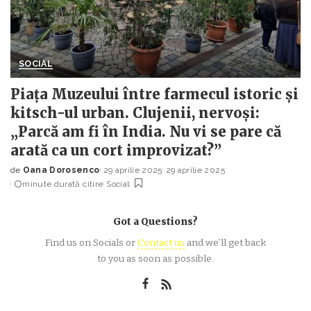
SOCIAL
Piața Muzeului între farmecul istoric și
kitsch-ul urban. Clujenii, nervoși:
„Parcă am fi în India. Nu vi se pare că
arată ca un cort improvizat?”
de
Oana Dorosenco
29 aprilie 2025
29 aprilie 2025
Posted
minute durată citire
Social
by
Got a Questions?
Find us on Socials or
Contact us
and we’ll get back
to you as soon as possible.