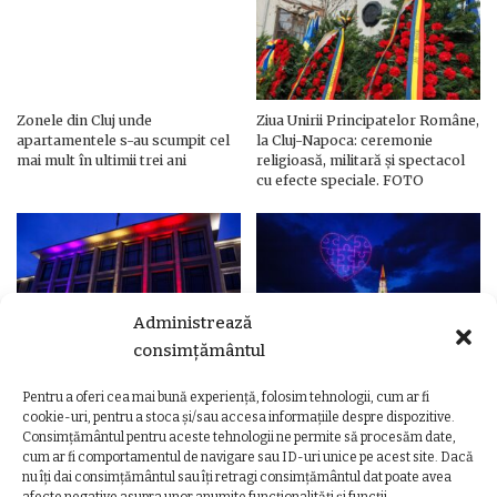
Zonele din Cluj unde
Ziua Unirii Principatelor Române,
apartamentele s-au scumpit cel
la Cluj-Napoca: ceremonie
mai mult în ultimii trei ani
religioasă, militară și spectacol
cu efecte speciale. FOTO
Administrează
consimțământul
Pentru a oferi cea mai bună experiență, folosim tehnologii, cum ar fi
Ziua Unirii Principatelor Române
Ziua Unirii la Cluj-Napoca.
cookie-uri, pentru a stoca și/sau accesa informațiile despre dispozitive.
– Clădiri și poduri din Cluj,
Programul complet al
Consimțământul pentru aceste tehnologii ne permite să procesăm date,
iluminate în culorile drapelului
evenimentelor
cum ar fi comportamentul de navigare sau ID-uri unice pe acest site. Dacă
nu îți dai consimțământul sau îți retragi consimțământul dat poate avea