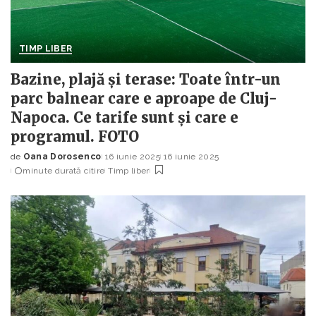
TIMP LIBER
Bazine, plajă și terase: Toate într-un
parc balnear care e aproape de Cluj-
Napoca. Ce tarife sunt și care e
programul. FOTO
de
Oana Dorosenco
16 iunie 2025
16 iunie 2025
Posted
minute durată citire
Timp liber
by