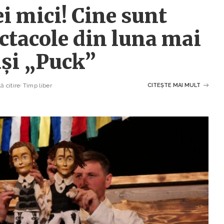
i mici! Cine sunt
ectacole din luna mai
uși „Puck”
ă citire
Timp liber
CITEȘTE MAI MULT