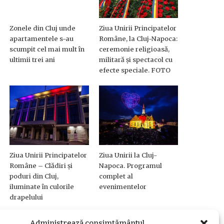
Zonele din Cluj unde
Ziua Unirii Principatelor
apartamentele s-au
Române, la Cluj-Napoca:
scumpit cel mai mult în
ceremonie religioasă,
ultimii trei ani
militară și spectacol cu
efecte speciale. FOTO
Ziua Unirii Principatelor
Ziua Unirii la Cluj-
Române – Clădiri și
Napoca. Programul
poduri din Cluj,
complet al
iluminate în culorile
evenimentelor
drapelului
Administrează consimțământul