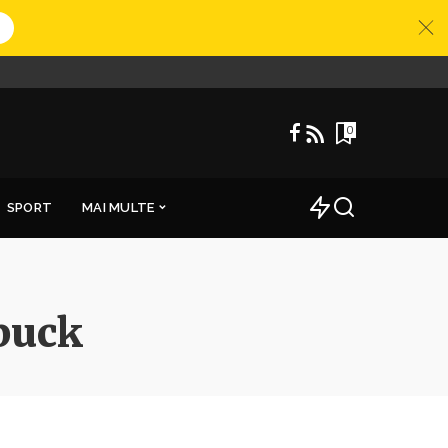
0
SPORT
MAI MULTE
 puck