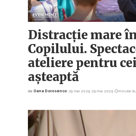
EVENIMENT
Distracție mare î
Copilului. Spectac
ateliere pentru cei
așteaptă
de
Oana Dorosenco
29 mai 2025
29 mai 2025
minute dur
Posted
by