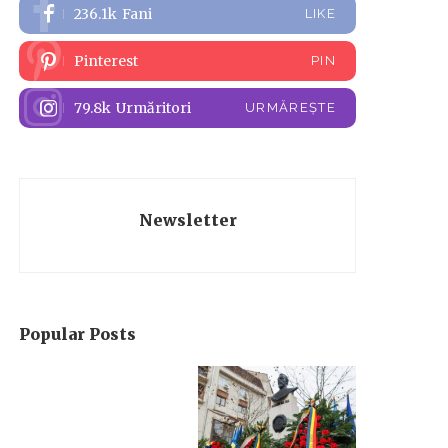
236.1k
Fani
LIKE
Pinterest
PIN
79.8k
Urmăritori
URMĂREȘTE
Newsletter
Popular Posts