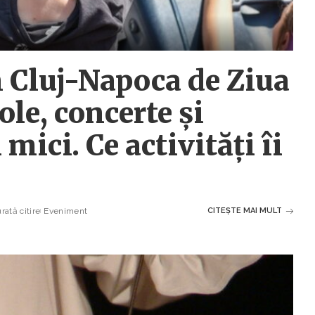
n Cluj-Napoca de Ziua
ole, concerte și
 mici. Ce activități îi
ată citire
Eveniment
CITEȘTE MAI MULT