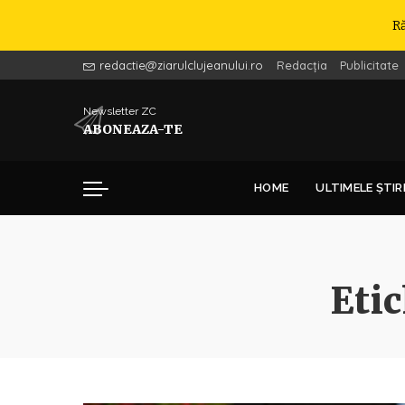
R
redactie@ziarulclujeanului.ro
Redacția
Publicitate
Newsletter ZC
ABONEAZA-TE
HOME
ULTIMELE ȘTIR
Eti