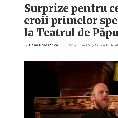
Surprize pentru ce
eroii primelor sp
la Teatrul de Păp
de
Oana Dorosenco
1 mai 2025
1 mai 2025
minute durat
Posted
by