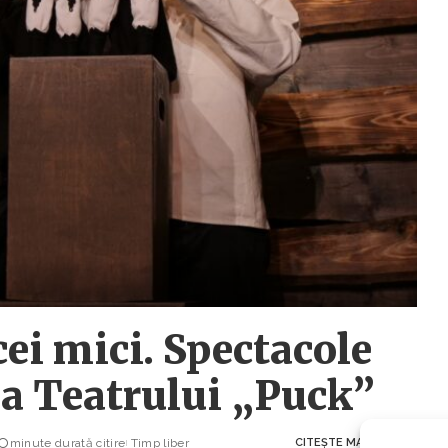
cei mici. Spectacole
na Teatrului „Puck”
minute durată citire
Timp liber
CITEȘTE MAI MULT