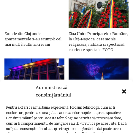
Zonele din Cluj unde
Ziua Unirii Principatelor Române,
apartamentele s-au scumpit cel
la Cluj-Napoca: ceremonie
mai mult în ultimii trei ani
religioasă, militară și spectacol
cu efecte speciale. FOTO
Administrează
consimțământul
Pentru a oferi cea mai bună experiență, folosim tehnologii, cum ar fi
Ziua Unirii Principatelor Române
Ziua Unirii la Cluj-Napoca.
cookie-uri, pentru a stoca și/sau accesa informațiile despre dispozitive.
– Clădiri și poduri din Cluj,
Programul complet al
Consimțământul pentru aceste tehnologii ne permite să procesăm date,
iluminate în culorile drapelului
evenimentelor
cum ar fi comportamentul de navigare sau ID-uri unice pe acest site. Dacă
nu îți dai consimțământul sau îți retragi consimțământul dat poate avea