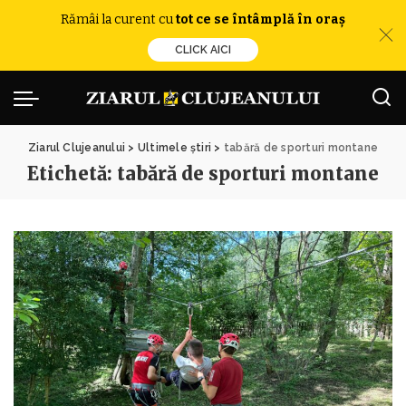
Rămâi la curent cu
tot ce se întâmplă în oraș
CLICK AICI
Ziarul Clujeanului
>
Ultimele știri
>
tabără de sporturi montane
Etichetă:
tabără de sporturi montane