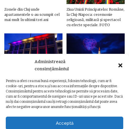
Zonele din Cluj unde
Ziua Unirii Principatelor Române,
apartamentele s-au scumpit cel
la Cluj-Napoca: ceremonie
mai mult în ultimii trei ani
religioasă, militară și spectacol
cu efecte speciale. FOTO
Administrează
consimțământul
Pentru a oferi cea mai bună experiență, folosim tehnologii, cum ar fi
Ziua Unirii Principatelor Române
Ziua Unirii la Cluj-Napoca.
cookie-uri, pentru a stoca și/sau accesa informațiile despre dispozitive.
– Clădiri și poduri din Cluj,
Programul complet al
Consimțământul pentru aceste tehnologii ne permite să procesăm date,
iluminate în culorile drapelului
evenimentelor
cum ar fi comportamentul de navigare sau ID-uri unice pe acest site. Dacă
nu îți dai consimțământul sau îți retragi consimțământul dat poate avea
afecte negative asupra unor anumite funcționalități și funcții.
Acceptă