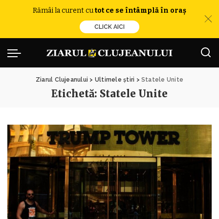
Rămâi la curent cu
tot ce se întâmplă în oraș
CLICK AICI
Ziarul Clujeanului
>
Ultimele știri
>
Statele Unite
Etichetă:
Statele Unite