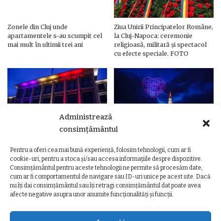
Zonele din Cluj unde
Ziua Unirii Principatelor Române,
apartamentele s-au scumpit cel
la Cluj-Napoca: ceremonie
mai mult în ultimii trei ani
religioasă, militară și spectacol
cu efecte speciale. FOTO
Administrează
consimțământul
Pentru a oferi cea mai bună experiență, folosim tehnologii, cum ar fi
Ziua Unirii Principatelor Române
Ziua Unirii la Cluj-Napoca.
cookie-uri, pentru a stoca și/sau accesa informațiile despre dispozitive.
– Clădiri și poduri din Cluj,
Programul complet al
Consimțământul pentru aceste tehnologii ne permite să procesăm date,
iluminate în culorile drapelului
evenimentelor
cum ar fi comportamentul de navigare sau ID-uri unice pe acest site. Dacă
nu îți dai consimțământul sau îți retragi consimțământul dat poate avea
afecte negative asupra unor anumite funcționalități și funcții.