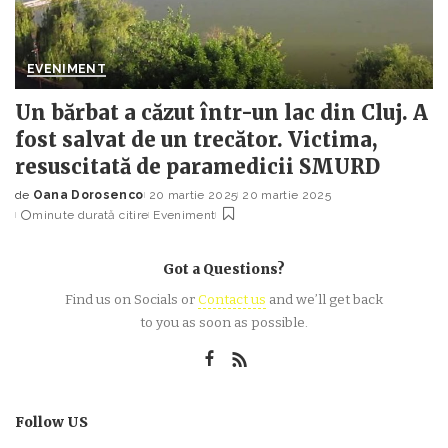
EVENIMENT
Un bărbat a căzut într-un lac din Cluj. A
fost salvat de un trecător. Victima,
resuscitată de paramedicii SMURD
de
Oana Dorosenco
20 martie 2025
20 martie 2025
Posted
minute durată citire
Eveniment
by
Got a Questions?
Find us on Socials or
Contact us
and we’ll get back
to you as soon as possible.
Follow US