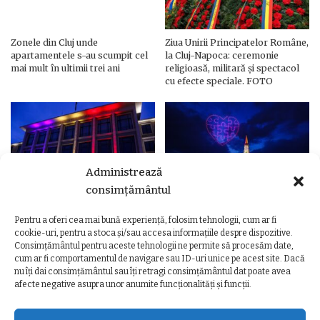
Zonele din Cluj unde
Ziua Unirii Principatelor Române,
apartamentele s-au scumpit cel
la Cluj-Napoca: ceremonie
mai mult în ultimii trei ani
religioasă, militară și spectacol
cu efecte speciale. FOTO
Administrează
consimțământul
Pentru a oferi cea mai bună experiență, folosim tehnologii, cum ar fi
Ziua Unirii Principatelor Române
Ziua Unirii la Cluj-Napoca.
cookie-uri, pentru a stoca și/sau accesa informațiile despre dispozitive.
– Clădiri și poduri din Cluj,
Programul complet al
Consimțământul pentru aceste tehnologii ne permite să procesăm date,
iluminate în culorile drapelului
evenimentelor
cum ar fi comportamentul de navigare sau ID-uri unice pe acest site. Dacă
nu îți dai consimțământul sau îți retragi consimțământul dat poate avea
afecte negative asupra unor anumite funcționalități și funcții.