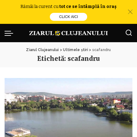
Rămâi la curent cu
tot ce se întâmplă în oraș
CLICK AICI
Ziarul Clujeanului
>
Ultimele știri
>
scafandru
Etichetă:
scafandru