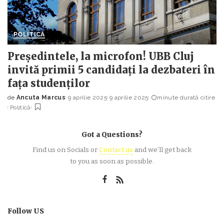
POLITICĂ
Președintele, la microfon! UBB Cluj
invită primii 5 candidați la dezbateri în
fața studenților
de
Ancuta Marcus
9 aprilie 2025
9 aprilie 2025
minute durată citire
Posted
Politică
by
Got a Questions?
Find us on Socials or
Contact us
and we’ll get back
to you as soon as possible.
Follow US