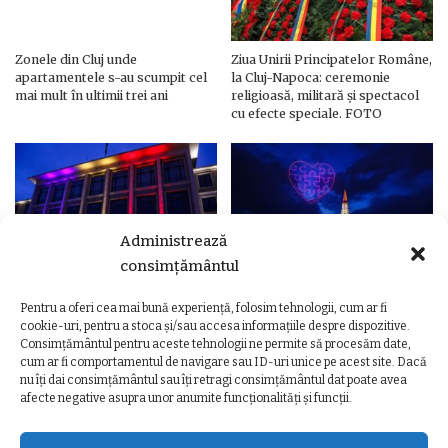
Zonele din Cluj unde
Ziua Unirii Principatelor Române,
apartamentele s-au scumpit cel
la Cluj-Napoca: ceremonie
mai mult în ultimii trei ani
religioasă, militară și spectacol
cu efecte speciale. FOTO
Administrează
consimțământul
Pentru a oferi cea mai bună experiență, folosim tehnologii, cum ar fi
Ziua Unirii Principatelor Române
Ziua Unirii la Cluj-Napoca.
cookie-uri, pentru a stoca și/sau accesa informațiile despre dispozitive.
– Clădiri și poduri din Cluj,
Programul complet al
Consimțământul pentru aceste tehnologii ne permite să procesăm date,
iluminate în culorile drapelului
evenimentelor
cum ar fi comportamentul de navigare sau ID-uri unice pe acest site. Dacă
nu îți dai consimțământul sau îți retragi consimțământul dat poate avea
afecte negative asupra unor anumite funcționalități și funcții.