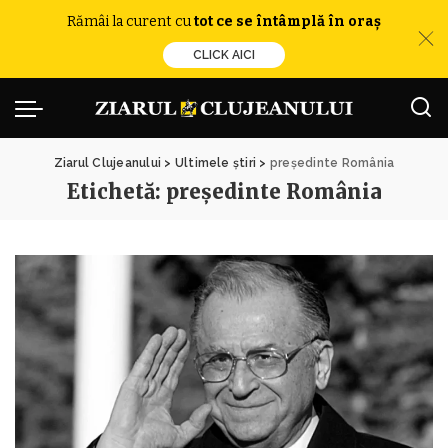
Rămâi la curent cu
tot ce se întâmplă în oraș
CLICK AICI
Ziarul Clujeanului
>
Ultimele știri
>
președinte România
Etichetă:
președinte România