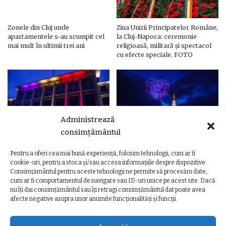
Zonele din Cluj unde
Ziua Unirii Principatelor Române,
apartamentele s-au scumpit cel
la Cluj-Napoca: ceremonie
mai mult în ultimii trei ani
religioasă, militară și spectacol
cu efecte speciale. FOTO
Administrează
consimțământul
Pentru a oferi cea mai bună experiență, folosim tehnologii, cum ar fi
Ziua Unirii Principatelor Române
Ziua Unirii la Cluj-Napoca.
cookie-uri, pentru a stoca și/sau accesa informațiile despre dispozitive.
– Clădiri și poduri din Cluj,
Programul complet al
Consimțământul pentru aceste tehnologii ne permite să procesăm date,
iluminate în culorile drapelului
evenimentelor
cum ar fi comportamentul de navigare sau ID-uri unice pe acest site. Dacă
nu îți dai consimțământul sau îți retragi consimțământul dat poate avea
afecte negative asupra unor anumite funcționalități și funcții.