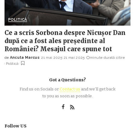
POLITICĂ
Ce a scris Sorbona despre Nicușor Dan
după ce a fost ales președinte al
României? Mesajul care spune tot
de
Ancuta Marcus
21 mai 2025
21 mai 2025
minute durată citire
Posted
Politică
by
Got a Questions?
Find us on Socials or
Contact us
and we’ll get back
to you as soon as possible.
Follow US