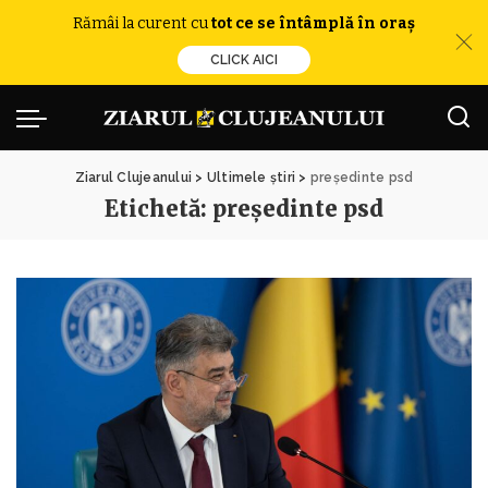
Rămâi la curent cu
tot ce se întâmplă în oraș
CLICK AICI
Ziarul Clujeanului
>
Ultimele știri
>
președinte psd
Etichetă:
președinte psd