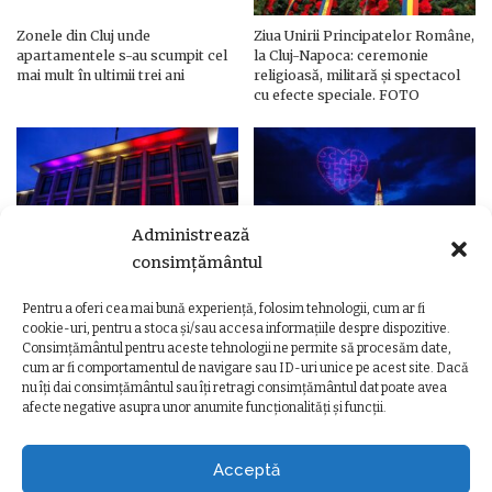
Zonele din Cluj unde
Ziua Unirii Principatelor Române,
apartamentele s-au scumpit cel
la Cluj-Napoca: ceremonie
mai mult în ultimii trei ani
religioasă, militară și spectacol
cu efecte speciale. FOTO
Administrează
consimțământul
Pentru a oferi cea mai bună experiență, folosim tehnologii, cum ar fi
Ziua Unirii Principatelor Române
Ziua Unirii la Cluj-Napoca.
cookie-uri, pentru a stoca și/sau accesa informațiile despre dispozitive.
– Clădiri și poduri din Cluj,
Programul complet al
Consimțământul pentru aceste tehnologii ne permite să procesăm date,
iluminate în culorile drapelului
evenimentelor
cum ar fi comportamentul de navigare sau ID-uri unice pe acest site. Dacă
nu îți dai consimțământul sau îți retragi consimțământul dat poate avea
afecte negative asupra unor anumite funcționalități și funcții.
Acceptă