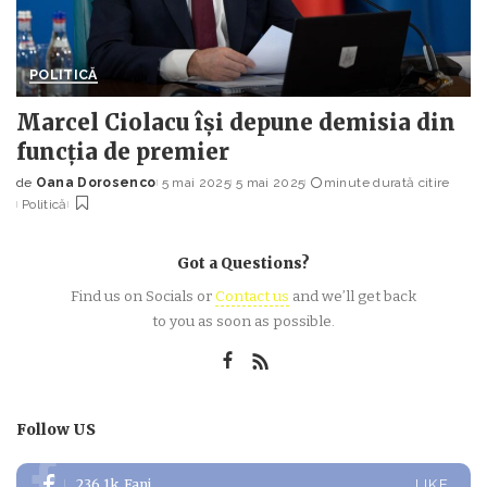
POLITICĂ
Marcel Ciolacu își depune demisia din
funcția de premier
de
Oana Dorosenco
5 mai 2025
5 mai 2025
minute durată citire
Posted
Politică
by
Got a Questions?
Find us on Socials or
Contact us
and we’ll get back
to you as soon as possible.
Follow US
236.1k
Fani
LIKE