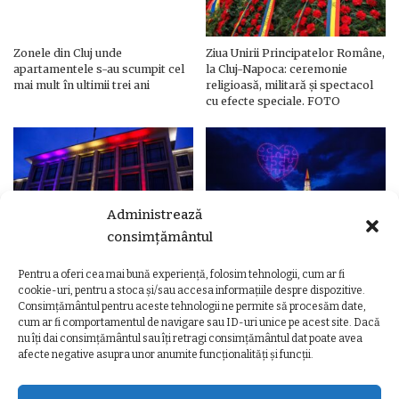
Zonele din Cluj unde
Ziua Unirii Principatelor Române,
apartamentele s-au scumpit cel
la Cluj-Napoca: ceremonie
mai mult în ultimii trei ani
religioasă, militară și spectacol
cu efecte speciale. FOTO
Administrează
consimțământul
Pentru a oferi cea mai bună experiență, folosim tehnologii, cum ar fi
Ziua Unirii Principatelor Române
Ziua Unirii la Cluj-Napoca.
cookie-uri, pentru a stoca și/sau accesa informațiile despre dispozitive.
– Clădiri și poduri din Cluj,
Programul complet al
Consimțământul pentru aceste tehnologii ne permite să procesăm date,
iluminate în culorile drapelului
evenimentelor
cum ar fi comportamentul de navigare sau ID-uri unice pe acest site. Dacă
nu îți dai consimțământul sau îți retragi consimțământul dat poate avea
afecte negative asupra unor anumite funcționalități și funcții.