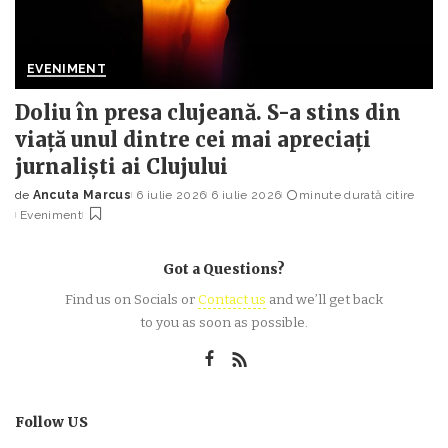
EVENIMENT
Doliu în presa clujeană. S-a stins din
viață unul dintre cei mai apreciați
jurnaliști ai Clujului
de
Ancuta Marcus
6 iulie 2026
6 iulie 2026
minute durată citire
Posted
Eveniment
by
Got a Questions?
Find us on Socials or
Contact us
and we’ll get back
to you as soon as possible.
Follow US