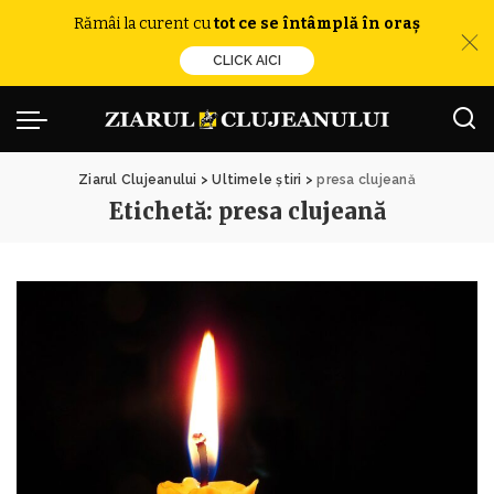
Rămâi la curent cu
tot ce se întâmplă în oraș
CLICK AICI
Ziarul Clujeanului
>
Ultimele știri
>
presa clujeană
Etichetă:
presa clujeană