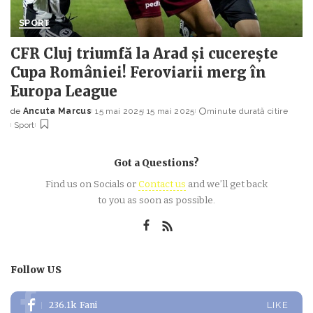
SPORT
CFR Cluj triumfă la Arad și cucerește
Cupa României! Feroviarii merg în
Europa League
de
Ancuta Marcus
15 mai 2025
15 mai 2025
minute durată citire
Posted
Sport
by
Got a Questions?
Find us on Socials or
Contact us
and we’ll get back
to you as soon as possible.
Follow US
236.1k
Fani
LIKE