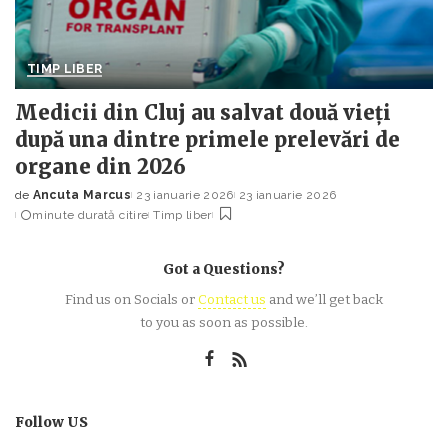
TIMP LIBER
Medicii din Cluj au salvat două vieți
după una dintre primele prelevări de
organe din 2026
de
Ancuta Marcus
23 ianuarie 2026
23 ianuarie 2026
Posted
minute durată citire
Timp liber
by
Got a Questions?
Find us on Socials or
Contact us
and we’ll get back
to you as soon as possible.
Follow US