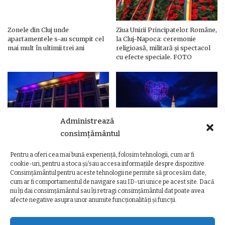
Zonele din Cluj unde
Ziua Unirii Principatelor Române,
apartamentele s-au scumpit cel
la Cluj-Napoca: ceremonie
mai mult în ultimii trei ani
religioasă, militară și spectacol
cu efecte speciale. FOTO
Administrează
consimțământul
Pentru a oferi cea mai bună experiență, folosim tehnologii, cum ar fi
Ziua Unirii Principatelor Române
Ziua Unirii la Cluj-Napoca.
cookie-uri, pentru a stoca și/sau accesa informațiile despre dispozitive.
– Clădiri și poduri din Cluj,
Programul complet al
Consimțământul pentru aceste tehnologii ne permite să procesăm date,
iluminate în culorile drapelului
evenimentelor
cum ar fi comportamentul de navigare sau ID-uri unice pe acest site. Dacă
nu îți dai consimțământul sau îți retragi consimțământul dat poate avea
afecte negative asupra unor anumite funcționalități și funcții.