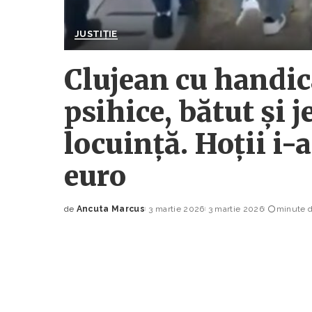
JUSTIȚIE
Clujean cu handic
psihice, bătut și j
locuință. Hoții i-
euro
de
Ancuta Marcus
3 martie 2026
3 martie 2026
minute d
Posted
by