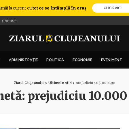
ămâi la curent cu
tot ce se întâmplă în oraș
CLICK AICI
Contact
I
ADMINISTRAȚIE
POLITICĂ
ECONOMIE
EVENIMENT
Ziarul Clujeanului
>
Ultimele știri
>
prejudiciu 10.000 euro
hetă:
prejudiciu 10.000