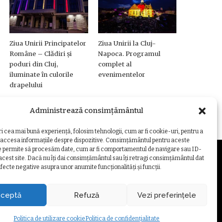
Ziua Unirii Principatelor
Ziua Unirii la Cluj-
Române – Clădiri și
Napoca. Programul
poduri din Cluj,
complet al
iluminate în culorile
evenimentelor
drapelului
Administrează consimțământul
ri cea mai bună experiență, folosim tehnologii, cum ar fi cookie-uri, pentru a
 accesa informațiile despre dispozitive. Consimțământul pentru aceste
e permite să procesăm date, cum ar fi comportamentul de navigare sau ID-
 acest site. Dacă nu îți dai consimțământul sau îți retragi consimțământul dat
fecte negative asupra unor anumite funcționalități și funcții.
ZARE COOKIE
ceptă
Refuză
Vezi preferințele
Politica de utilizare cookie
Politica de confidențialitate