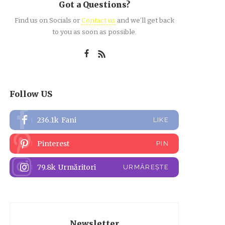
Got a Questions?
Find us on Socials or
Contact us
and we’ll get back
to you as soon as possible.
Follow US
236.1k
Fani
LIKE
Pinterest
PIN
79.8k
Urmăritori
URMĂREȘTE
Newsletter