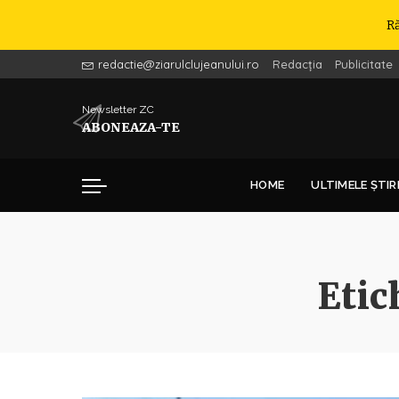
R
redactie@ziarulclujeanului.ro
Redacția
Publicitate
Newsletter ZC
ABONEAZA-TE
HOME
ULTIMELE ȘTIR
Etic