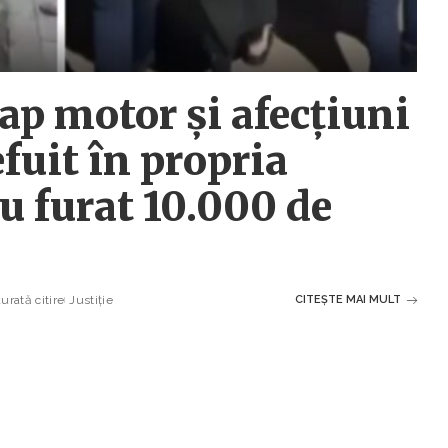
ap motor și afecțiuni
efuit în propria
au furat 10.000 de
urată citire
Justiție
CITEȘTE MAI MULT