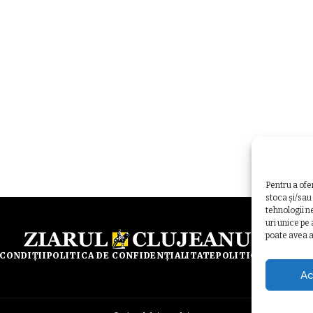
Pentru a ofe
stoca și/sau
tehnologii n
uri unice pe
poate avea a
 CONDIȚII
POLITICA DE CONFIDENȚIALITATE
POLITICA DE UTILI
Ac