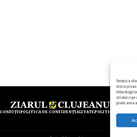
Pentru a ofe
stoca și/sau
tehnologii n
uri unice pe
poate avea a
 CONDIȚII
POLITICA DE CONFIDENȚIALITATE
POLITICA DE UTILI
Ac