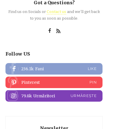
Got a Questions?
Find us on Socials or
Contact us
and we’ll get back
to you as soon as possible.
Follow US
236.1k
Fani
LIKE
Pinterest
PIN
79.8k
Urmăritori
URMĂREȘTE
Newsletter