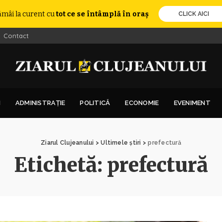
ămâi la curent cu
tot ce se întâmplă în oraș
CLICK AICI
Contact
I
ADMINISTRAȚIE
POLITICĂ
ECONOMIE
EVENIMENT
Ziarul Clujeanului
>
Ultimele știri
>
prefectură
Etichetă:
prefectură