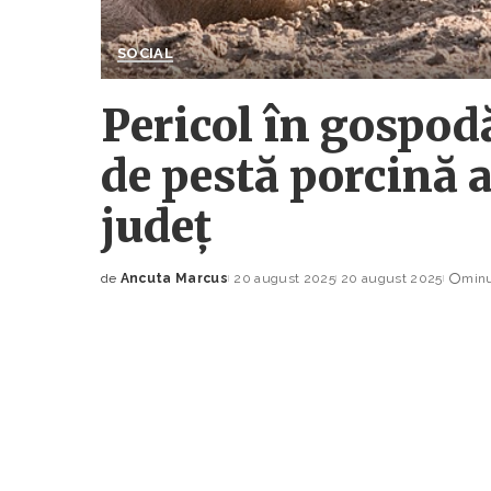
SOCIAL
Pericol în gospodă
de pestă porcină a
județ
de
Ancuta Marcus
20 august 2025
20 august 2025
minu
Posted
by