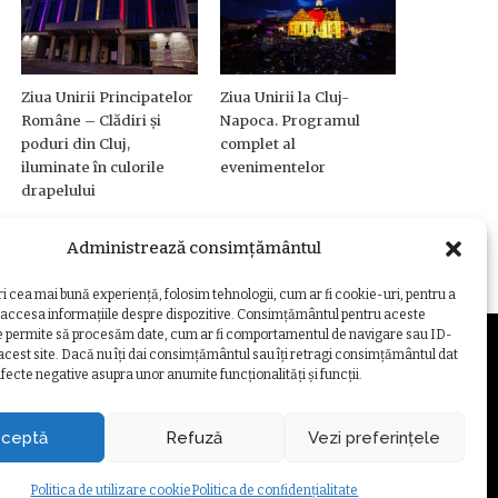
Ziua Unirii Principatelor
Ziua Unirii la Cluj-
Române – Clădiri și
Napoca. Programul
poduri din Cluj,
complet al
iluminate în culorile
evenimentelor
drapelului
Administrează consimțământul
ri cea mai bună experiență, folosim tehnologii, cum ar fi cookie-uri, pentru a
 accesa informațiile despre dispozitive. Consimțământul pentru aceste
e permite să procesăm date, cum ar fi comportamentul de navigare sau ID-
 acest site. Dacă nu îți dai consimțământul sau îți retragi consimțământul dat
fecte negative asupra unor anumite funcționalități și funcții.
ZARE COOKIE
ceptă
Refuză
Vezi preferințele
Politica de utilizare cookie
Politica de confidențialitate