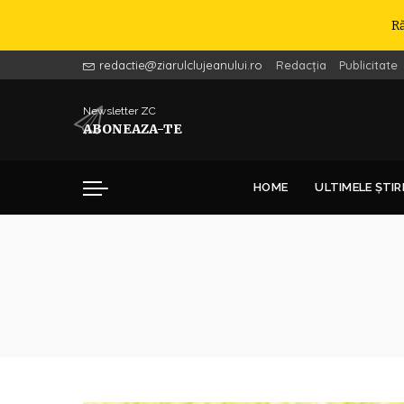
R
redactie@ziarulclujeanului.ro
Redacția
Publicitate
Newsletter ZC
ABONEAZA-TE
HOME
ULTIMELE ȘTIR