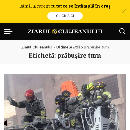
Rămâi la curent cu
tot ce se întâmplă în oraș
CLICK AICI
Ziarul Clujeanului
>
Ultimele știri
>
prăbuşire turn
Etichetă:
prăbuşire turn