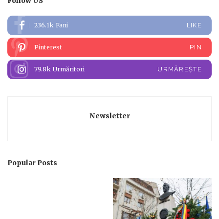
Follow US
236.1k
Fani
LIKE
Pinterest
PIN
79.8k
Urmăritori
URMĂREȘTE
Newsletter
Popular Posts