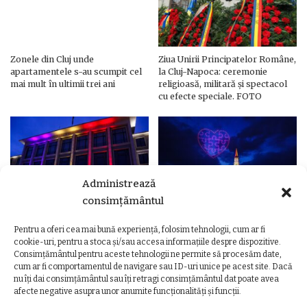
Zonele din Cluj unde
Ziua Unirii Principatelor Române,
apartamentele s-au scumpit cel
la Cluj-Napoca: ceremonie
mai mult în ultimii trei ani
religioasă, militară și spectacol
cu efecte speciale. FOTO
Administrează
consimțământul
Pentru a oferi cea mai bună experiență, folosim tehnologii, cum ar fi
Ziua Unirii Principatelor Române
Ziua Unirii la Cluj-Napoca.
cookie-uri, pentru a stoca și/sau accesa informațiile despre dispozitive.
– Clădiri și poduri din Cluj,
Programul complet al
Consimțământul pentru aceste tehnologii ne permite să procesăm date,
iluminate în culorile drapelului
evenimentelor
cum ar fi comportamentul de navigare sau ID-uri unice pe acest site. Dacă
nu îți dai consimțământul sau îți retragi consimțământul dat poate avea
afecte negative asupra unor anumite funcționalități și funcții.