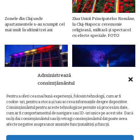
Zonele din Cluj unde
Ziua Unirii Principatelor Române,
apartamentele s-au scumpit cel
la Cluj-Napoca: ceremonie
mai mult în ultimii trei ani
religioasă, militară și spectacol
cu efecte speciale. FOTO
Administrează
consimțământul
Pentru a oferi cea mai bună experiență, folosim tehnologii, cum ar fi
Ziua Unirii Principatelor Române
Ziua Unirii la Cluj-Napoca.
cookie-uri, pentru a stoca și/sau accesa informațiile despre dispozitive.
– Clădiri și poduri din Cluj,
Programul complet al
Consimțământul pentru aceste tehnologii ne permite să procesăm date,
iluminate în culorile drapelului
evenimentelor
cum ar fi comportamentul de navigare sau ID-uri unice pe acest site. Dacă
nu îți dai consimțământul sau îți retragi consimțământul dat poate avea
afecte negative asupra unor anumite funcționalități și funcții.