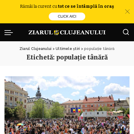
Rămâi la curent cu
tot ce se întâmplă în oraș
CLICK AICI
Ziarul Clujeanului
>
Ultimele știri
>
populație tânără
Etichetă:
populație tânără