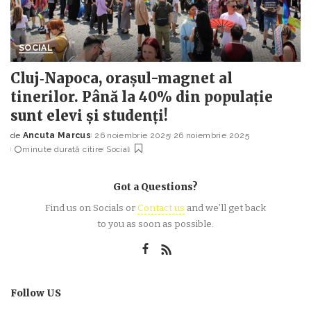
SOCIAL
Cluj‑Napoca, oraşul-magnet al
tinerilor. Până la 40% din populaţie
sunt elevi şi studenţi!
de
Ancuta Marcus
26 noiembrie 2025
26 noiembrie 2025
Posted
minute durată citire
Social
by
Got a Questions?
Find us on Socials or
Contact us
and we’ll get back
to you as soon as possible.
Follow US