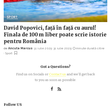
SPORT
David Popovici, față în față cu aurul!
Finala de 100 m liber poate scrie istorie
pentru România
de
Ancuta Marcus
31 iulie 2025
31 iulie 2025
minute durată citire
Posted
Sport
by
Got a Questions?
Find us on Socials or
Contact us
and we’ll get back
to you as soon as possible.
Follow US