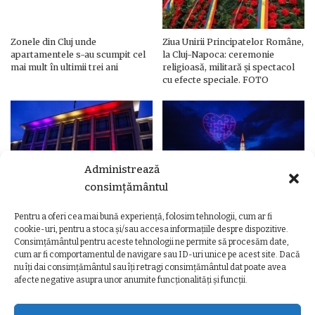
Zonele din Cluj unde
Ziua Unirii Principatelor Române,
apartamentele s-au scumpit cel
la Cluj-Napoca: ceremonie
mai mult în ultimii trei ani
religioasă, militară și spectacol
cu efecte speciale. FOTO
Administrează
consimțământul
Pentru a oferi cea mai bună experiență, folosim tehnologii, cum ar fi
Ziua Unirii Principatelor Române
Ziua Unirii la Cluj-Napoca.
cookie-uri, pentru a stoca și/sau accesa informațiile despre dispozitive.
– Clădiri și poduri din Cluj,
Programul complet al
Consimțământul pentru aceste tehnologii ne permite să procesăm date,
iluminate în culorile drapelului
evenimentelor
cum ar fi comportamentul de navigare sau ID-uri unice pe acest site. Dacă
nu îți dai consimțământul sau îți retragi consimțământul dat poate avea
afecte negative asupra unor anumite funcționalități și funcții.