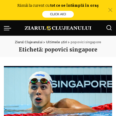
Rămâi la curent cu
tot ce se întâmplă în oraș
CLICK AICI
Ziarul Clujeanului
>
Ultimele știri
>
popovici singapore
Etichetă:
popovici singapore