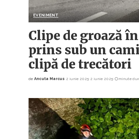
EVENIMENT
Clipe de groază în
prins sub un cami
clipă de trecători
de
Ancuta Marcus
2 iunie 2025
2 iunie 2025
minute dura
Posted
by