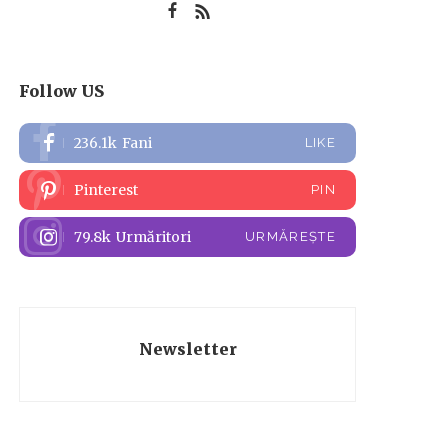
Follow US
236.1k
Fani
LIKE
Pinterest
PIN
79.8k
Urmăritori
URMĂREȘTE
Newsletter