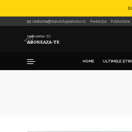
R
redactie@ziarulclujeanului.ro
Redacția
Publicitate
Newsletter ZC
ABONEAZA-TE
HOME
ULTIMELE ȘTIR