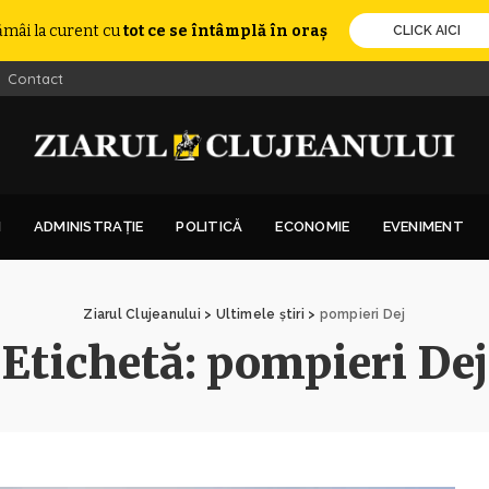
ămâi la curent cu
tot ce se întâmplă în oraș
CLICK AICI
Contact
I
ADMINISTRAȚIE
POLITICĂ
ECONOMIE
EVENIMENT
Ziarul Clujeanului
>
Ultimele știri
>
pompieri Dej
Etichetă:
pompieri Dej