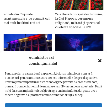
Zonele din Cluj unde
Ziua Unirii Principatelor Române,
apartamentele s-au scumpit cel
la Cluj-Napoca: ceremonie
mai mult în ultimii trei ani
religioasă, militară și spectacol
cu efecte speciale. FOTO
Administrează
consimțământul
Pentru a oferi cea mai bună experiență, folosim tehnologii, cum ar fi
Ziua Unirii Principatelor Române
Ziua Unirii la Cluj-Napoca.
cookie-uri, pentru a stoca și/sau accesa informațiile despre dispozitive.
– Clădiri și poduri din Cluj,
Programul complet al
Consimțământul pentru aceste tehnologii ne permite să procesăm date,
iluminate în culorile drapelului
evenimentelor
cum ar fi comportamentul de navigare sau ID-uri unice pe acest site. Dacă
nu îți dai consimțământul sau îți retragi consimțământul dat poate avea
afecte negative asupra unor anumite funcționalități și funcții.