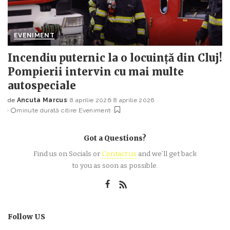
EVENIMENT
Incendiu puternic la o locuință din Cluj!
Pompierii intervin cu mai multe
autospeciale
de
Ancuta Marcus
8 aprilie 2026
8 aprilie 2026
Posted
minute durată citire
Eveniment
by
Got a Questions?
Find us on Socials or
Contact us
and we’ll get back
to you as soon as possible.
Follow US