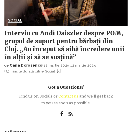
SOCIAL
Interviu cu Andi Daiszler despre POM,
grupul de suport pentru bărbați din
Cluj. „Au început să aibă încredere unii
în alții și să se susțină”
de
Oana Dorosenco
12 martie 2025
12 martie 2025
Posted
minute durată citire
Social
by
Got a Questions?
Find us on Socials or
Contact us
and we’ll get back
to you as soon as possible.