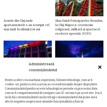
Zonele din Cluj unde
Ziua Unirii Principatelor Române,
apartamentele s-au scumpit cel
la Cluj-Napoca: ceremonie
mai mult în ultimii trei ani
religioasă, militară și spectacol
cu efecte speciale. FOTO
Administrează
consimțământul
Pentru a oferi cea mai bună experiență, folosim tehnologii, cum ar fi
Ziua Unirii Principatelor Române
Ziua Unirii la Cluj-Napoca.
cookie-uri, pentru a stoca și/sau accesa informațiile despre dispozitive.
– Clădiri și poduri din Cluj,
Programul complet al
Consimțământul pentru aceste tehnologii ne permite să procesăm date,
iluminate în culorile drapelului
evenimentelor
cum ar fi comportamentul de navigare sau ID-uri unice pe acest site. Dacă
nu îți dai consimțământul sau îți retragi consimțământul dat poate avea
afecte negative asupra unor anumite funcționalități și funcții.