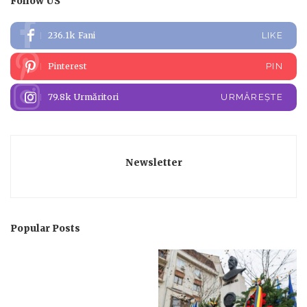
Follow US
236.1k
Fani
LIKE
Pinterest
PIN
79.8k
Urmăritori
URMĂREȘTE
Newsletter
Popular Posts