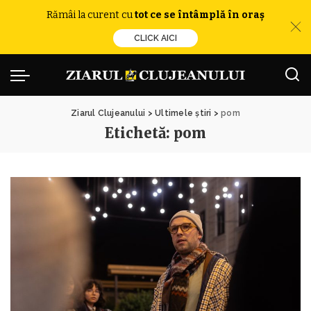
Rămâi la curent cu
tot ce se întâmplă în oraș
CLICK AICI
Ziarul Clujeanului
>
Ultimele știri
>
pom
Etichetă:
pom