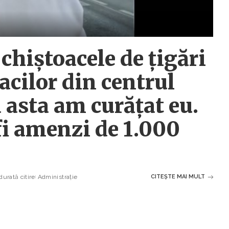
chiștoacele de țigări
acilor din centrul
 asta am curățat eu.
fi amenzi de 1.000
urată citire
Administrație
CITEȘTE MAI MULT