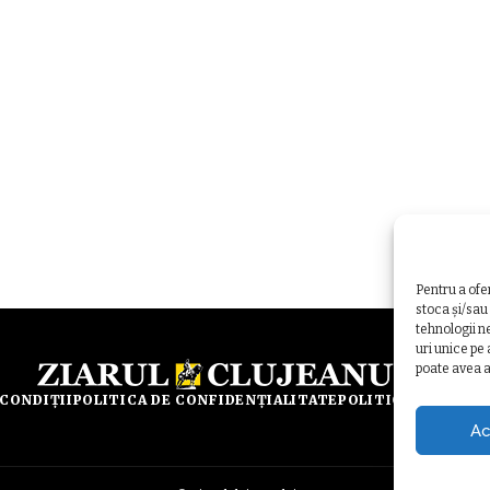
Pentru a ofe
stoca și/sau
tehnologii n
uri unice pe
poate avea a
 CONDIȚII
POLITICA DE CONFIDENȚIALITATE
POLITICA DE UTILI
Ac