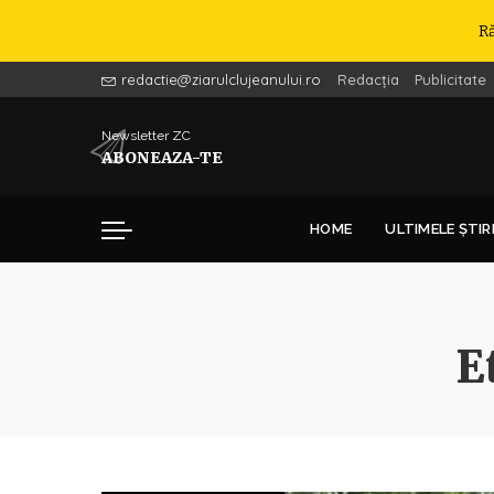
R
redactie@ziarulclujeanului.ro
Redacția
Publicitate
Newsletter ZC
ABONEAZA-TE
HOME
ULTIMELE ȘTIR
E