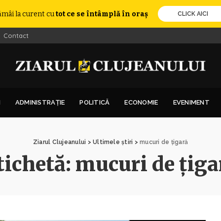
ămâi la curent cu
tot ce se întâmplă în oraș
CLICK AICI
Contact
I
ADMINISTRAȚIE
POLITICĂ
ECONOMIE
EVENIMENT
Ziarul Clujeanului
>
Ultimele știri
>
mucuri de țigară
tichetă:
mucuri de țiga