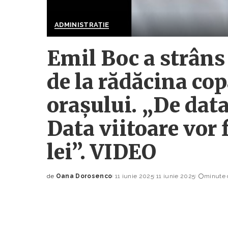
ADMINISTRAȚIE
Emil Boc a strâns 
de la rădăcina cop
orașului. „De data
Data viitoare vor 
lei”. VIDEO
de
Oana Dorosenco
11 iunie 2025
11 iunie 2025
minute d
Posted
by