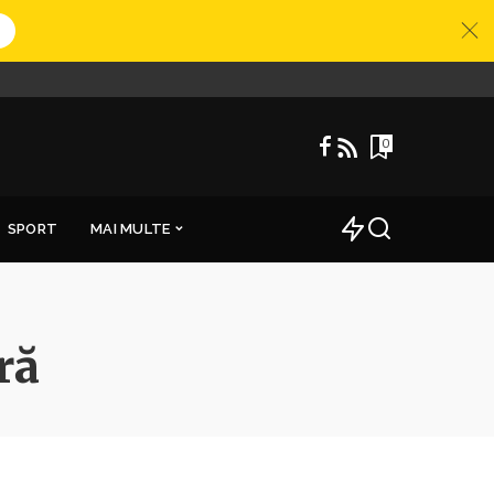
0
SPORT
MAI MULTE
ră