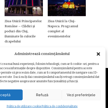
Ziua Unirii Principatelor
Ziua Unirii la Cluj-
Române – Clădiri și
Napoca. Programul
poduri din Cluj,
complet al
iluminate în culorile
evenimentelor
drapelului
Administrează consimțământul
ri cea mai bună experiență, folosim tehnologii, cum ar fi cookie-uri, pentru a
 accesa informațiile despre dispozitive. Consimțământul pentru aceste
e permite să procesăm date, cum ar fi comportamentul de navigare sau ID-
 acest site. Dacă nu îți dai consimțământul sau îți retragi consimțământul dat
fecte negative asupra unor anumite funcționalități și funcții.
ZARE COOKIE
ceptă
Refuză
Vezi preferințele
Politica de utilizare cookie
Politica de confidențialitate