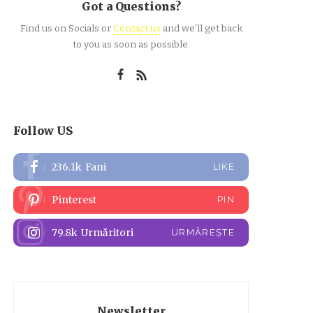
Got a Questions?
Find us on Socials or
Contact us
and we’ll get back
to you as soon as possible.
Follow US
236.1k
Fani
LIKE
Pinterest
PIN
79.8k
Urmăritori
URMĂREȘTE
Newsletter